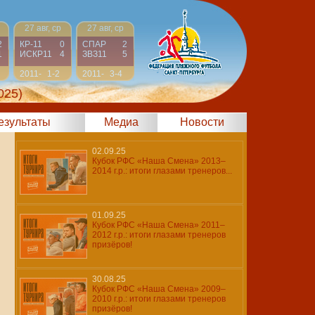
27 авг, ср
27 авг, ср
2
КР-11
0
СПАР
2
1
ИСКР11
4
ЗВЗ11
5
2011-
1-2
2011-
3-4
2012
2012
025)
результаты
Медиа
Новости
02.09.25
Кубок РФС «Наша Смена» 2013–
2014 г.р.: итоги глазами тренеров...
01.09.25
Кубок РФС «Наша Смена» 2011–
2012 г.р.: итоги глазами тренеров
призёров!
30.08.25
Кубок РФС «Наша Смена» 2009–
2010 г.р.: итоги глазами тренеров
призёров!