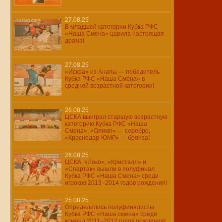
27.08.25
В младшей категории Кубка РФС
«Наша Смена» царила настоящая
драма!
27.08.25
«Искра» из Анапы — победитель
Кубка РФС «Наша Смена» в
средней возрастной категории!
26.08.25
ЦСКА выиграл старшую возрастную
категорию Кубка РФС «Наша
Смена», «Олимп» — серебро,
«Краснодар-ЮМР» — бронза!
26.08.25
ЦСКА, «Локо», «Кристалл» и
«Спартак» вышли в полуфинал
Кубка РФС «Наша Смена» среди
игроков 2013–2014 годов рождения!
25.08.25
Определились полуфиналисты
Кубка РФС «Наша смена» среди
команд 2011–2012 годов рождения!