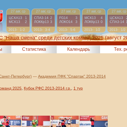
27 авг, ср
27 авг, ср
27 авг, ср
27 авг, ср
27 авг, ср
ЦСКА13
1
СПА3-14
2
FG14
3
МСК13
4
ЦСКА13
МСК13
2
ЛОККр13
3
ЛОКО14
3
ЛОККр13
0
СПА3-14
2013-
1-2
2013-
3-4
2013-
5-6
2013-
1/2
2013-
1/2
2014
2014
2014
2014
2014
С "Наша смена" среди детских команд 2025
(август 2
ы
Статистика
Календарь
Тех. 
Санкт-Петербург)
—
Академия ПФК "Спартак" 2013-2014
команд 2025
,
Кубок РФС 2013-2014 г.р.
,
1 тур