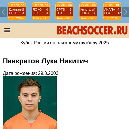
28 сен, вс
28 сен, вс
27 сен, сб
27 сен, сб
26 сен, пт
Кристалл
3
ЛОКО
4
СРТВ
5
Кристалл
4
АНАПА
4
СРТВ
3
LEX
3
LEX
4
ЛОКО
4
LEX
12
Этап 2
Фин
Этап 2
3-4
Этап 2
1/2
Этап 2
1/2
Этап 2
1/4
Э
Кубок России по пляжному футболу 2025
Панкратов Лука Никитич
Дата рождения: 29.8.2003