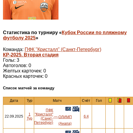
Статистика по турниру «
Кубок России по пляжному
футболу 2025
»
Команда:
ПФК "Кристалл" (Санкт-Петербург)
КР-2025. Вторая стадия
Голы: 3
Автоголов: 0
Желтых карточек: 0
Красных карточек: 0
Cписок матчей за команду
Дата
Тур
Матч
Счёт
Гол
ПФК
1
"Кристалл"
22.09.2025
—
6:4
ОЛИМП
Тур
(Санкт-
Петербург)
(Анапа)