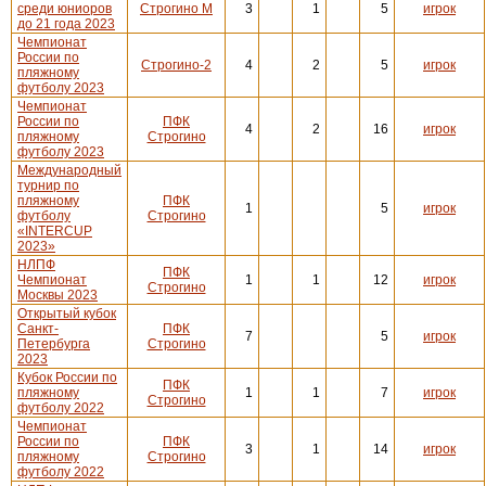
среди юниоров
Строгино М
3
1
5
игрок
до 21 года 2023
Чемпионат
России по
Строгино-2
4
2
5
игрок
пляжному
футболу 2023
Чемпионат
России по
ПФК
4
2
16
игрок
пляжному
Строгино
футболу 2023
Международный
турнир по
пляжному
ПФК
1
5
игрок
футболу
Строгино
«INTERCUP
2023»
НЛПФ
ПФК
Чемпионат
1
1
12
игрок
Строгино
Москвы 2023
Открытый кубок
Санкт-
ПФК
7
5
игрок
Петербурга
Строгино
2023
Кубок России по
ПФК
пляжному
1
1
7
игрок
Строгино
футболу 2022
Чемпионат
России по
ПФК
3
1
14
игрок
пляжному
Строгино
футболу 2022