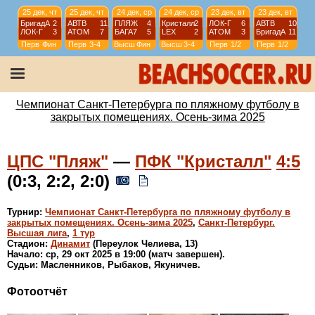
25 дек, чт
25 дек, чт
24 дек, ср
24 дек, ср
23 дек, вт
23 дек, вт
БригадА
2
АВТВ
11
ПЛЯЖ
4
Кристалл
2
ЛОК-Г
6
АВТВ
10
ЛОК-Г
3
АТОМ
7
БАГА7
5
LEX
2
АТОМ
3
БригадА
11
Перв
Фин
Перв
3-4
Высш
Фин
Высш
3-4
Перв
1/2
Перв
1/2
22 дек, пн
22 дек, пн
19 дек, пт
19 дек, пт
WKRIS
7
ЗВЗ-W
9
ЗВЗ-R
3
МРКР
2
МРКР
4
СКМФ
2
WЛОКО
4
СКМФ
0
WSPb
Фин
WSPb
3-4
WSPb
5-6
WSPb
1/2
Чемпионат Санкт-Петербурга по пляжному футболу в
закрытых помещениях. Осень-зима 2025
ЦПС "Пляж"
—
ПФК "Кристалл"
4:5
(0:3, 2:2, 2:0)
Турнир:
Чемпионат Санкт-Петербурга по пляжному футболу в
закрытых помещениях. Осень-зима 2025
,
Санкт-Петербург.
Высшая лига
,
1 тур
Стадион:
Динамит
(Переулок Челиева, 13)
Начало: ср, 29 окт 2025 в 19:00 (матч завершен).
Судьи: Масленников, Рыбаков, Якуничев.
Фотоотчёт