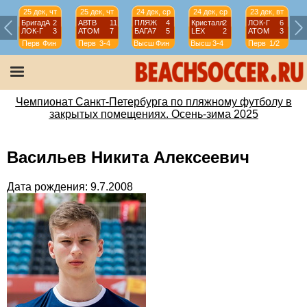
25 дек, чт
25 дек, чт
24 дек, ср
24 дек, ср
23 дек, вт
БригадА
2
АВТВ
11
ПЛЯЖ
4
Кристалл
2
ЛОК-Г
6
ЛОК-Г
3
АТОМ
7
БАГА7
5
LEX
2
АТОМ
3
Перв
Фин
Перв
3-4
Высш
Фин
Высш
3-4
Перв
1/2
Чемпионат Санкт-Петербурга по пляжному футболу в
закрытых помещениях. Осень-зима 2025
Васильев Никита Алексеевич
Дата рождения: 9.7.2008