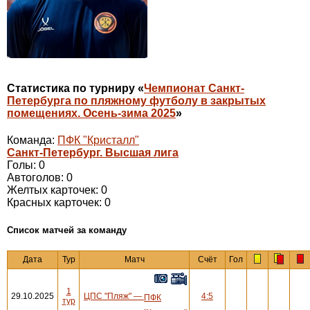
Статистика по турниру «
Чемпионат Санкт-
Петербурга по пляжному футболу в закрытых
помещениях. Осень-зима 2025
»
Команда:
ПФК "Кристалл"
Санкт-Петербург. Высшая лига
Голы: 0
Автоголов: 0
Желтых карточек: 0
Красных карточек: 0
Cписок матчей за команду
Дата
Тур
Матч
Счёт
Гол
1
29.10.2025
ЦПС "Пляж"
—
4:5
ПФК
тур