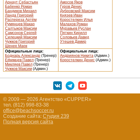
Арнаут Себастьян
Амосов Яков
Бабенко Роман
Гуров Денис
Бандиков Михаил
Дубровский Максим
Ланда Григорий
Князев Иван
Распереза Артём
Коростелкин Илья
Румянцев Макар
Малахов Роман
Салтыков Максим
Муравьев Руслан
Самсонов Сергей
Пяткин Кирилл
Силецкий Максим
Соловьев Давид
Чужков Григорий
Утешев Дамир
Шенер Марк
Официальные лица:
Официальные лица:
Боднарь Александр
(Тренер)
Андриянов Никита
(Админ.)
Ефимцев Павел
(Тренер)
Коростелкин Денис
(Админ.)
Микляев Павел
(Тренер)
Чужков Максим
(Админ.)
© 2009 — 2026 Агентство «CUPPER»
тел. (812) 998-83-38
office@beachsoccer.ru
Создание сайта:
Студия 239
Полная версия сайта