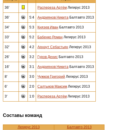
36'
Распереза Артём
Легирус 2013
36'
5:4
Андриянов Никита
Балтавто 2013
34'
5:3
Князев Иван
Балтавто 2013
33'
5:2
Бабенко Роман
Легирус 2013
32'
4:2
Арнаут Себастьян
Легирус 2013
26'
3:2
Гуров Денис
Балтавто 2013
16'
3:1
Андриянов Никита
Балтавто 2013
8'
3:0
Чужков Григорий
Легирус 2013
6'
2:0
Салтыков Максим
Легирус 2013
3'
1:0
Распереза Артём
Легирус 2013
Составы команд
Легирус 2013
Балтавто 2013