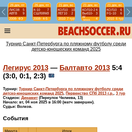
26 дек, пт
26 дек, пт
21 дек, вс
21 дек, вс
21 дек, вс
ЛИС08
5
К-10
7
КОЛ10
10
КОЛ10-2
4
КОЛ10
6
АВТВ
9
СШЛ08W
3
ЛЕГ10
2
Выб10-
3
FG-10
6
W
2008-
ФЭ
2008-
4-5
2010
7 тур
4
2010
6 тур
2010
2009
2009
тур
Турнир Санкт-Петербурга по пляжному футболу среди
детско-юношеских команд 2025
Легирус 2013
—
Балтавто 2013
5:4
(3:0, 0:1, 2:3)
Турнир:
Турнир Санкт-Петербурга по пляжному футболу среди
детско-юношеских команд 2025
,
Первенство СПб 2013 г.р.
,
3 тур
Стадион:
Динамит
(Переулок Челиева, 13)
Начало: вт, 04 ноя 2025 в 16:00 (матч завершен).
Судьи: Волков.
События
Минута
Игрок