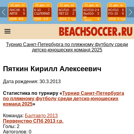
26 дек, пт
26 дек, пт
21 дек, вс
21 дек, вс
21 дек, вс
ЛИС08
5
К-10
7
КОЛ10
10
КОЛ10-2
4
КОЛ10
6
АВТВ
9
СШЛ08W
3
ЛЕГ10
2
Выб10-
3
FG-10
6
W
2008-
ФЭ
2008-
4-5
2010
7 тур
4
2010
6 тур
2010
2009
2009
тур
Турнир Санкт-Петербурга по пляжному футболу среди
детско-юношеских команд 2025
Пяткин Кирилл Алексеевич
Дата рождения: 30.3.2013
Статистика по турниру «
Турнир Санкт-Петербурга
по пляжному футболу среди детско-юношеских
команд 2025
»
Команда:
Балтавто 2013
Первенство СПб 2013 г.р.
Голы: 2
Автоголов: 0