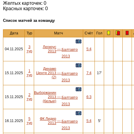
Желтых карточек: 0
Красных карточек: 0
Cписок матчей за команду
Дата
Тур
Матч
Счёт
Гол
3
Легирус
04.11.2025
—
5:4
Балтавто
тур
2013
2013
Динамо
1
15.11.2025
Центр 2013
—
7:4
17'
Балтавто
тур
(2)
2013
Выборжанин
2
15.11.2025
2013
—
6:3
Балтавто
тур
(белые)
2013
5
ФК Лидер
16.11.2025
—
5:4
5'
Балтавто
тур
2013
2013