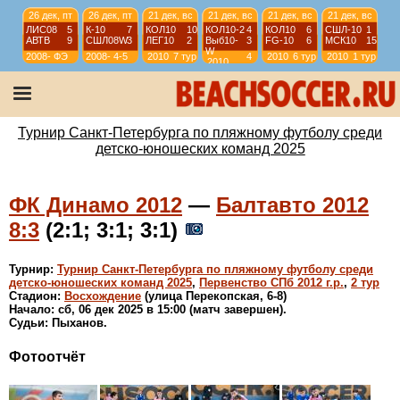
26 дек, пт
26 дек, пт
21 дек, вс
21 дек, вс
21 дек, вс
21 дек, вс
ЛИС08
5
К-10
7
КОЛ10
10
КОЛ10-2
4
КОЛ10
6
СШЛ-10
1
АВТВ
9
СШЛ08W
3
ЛЕГ10
2
Выб10-
3
FG-10
6
МСК10
15
W
2008-
ФЭ
2008-
4-5
2010
7 тур
4
2010
6 тур
2010
1 тур
2010
2009
2009
тур
21 дек, вс
21 дек, вс
21 дек, вс
21 дек, вс
ЛИД13
1
ВЫБ13R
2
СЕСТ14
5
К-14(2)
4
ДЦ13
7
МСК13
6
ЗЕН15
3
КОЛ-14
12
2013
1-2
2013
3-4
2014
1-2
2014
3-4
Турнир Санкт-Петербурга по пляжному футболу среди
детско-юношеских команд 2025
ФК Динамо 2012
—
Балтавто 2012
8:3
(2:1; 3:1; 3:1)
Турнир:
Турнир Санкт-Петербурга по пляжному футболу среди
детско-юношеских команд 2025
,
Первенство СПб 2012 г.р.
,
2 тур
Стадион:
Восхождение
(улица Перекопская, 6-8)
Начало: сб, 06 дек 2025 в 15:00 (матч завершен).
Судьи: Пыханов.
Фотоотчёт