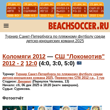
26 дек, пт
26 дек, пт
21 дек, вс
21 дек, вс
21 дек, вс
21 дек, вс
ЛИС08
5
К-10
7
КОЛ10
10
КОЛ10-2
4
КОЛ10
6
СШЛ-10
1
АВТВ
9
СШЛ08W
3
ЛЕГ10
2
Выб10-
3
FG-10
6
МСК10
15
W
2008-
ФЭ
2008-
4-5
2010
7 тур
4
2010
6 тур
2010
1 тур
2010
2009
2009
тур
21 дек, вс
21 дек, вс
21 дек, вс
21 дек, вс
ЛИД13
1
ВЫБ13R
2
СЕСТ14
5
К-14(2)
4
ДЦ13
7
МСК13
6
ЗЕН15
3
КОЛ-14
12
2013
1-2
2013
3-4
2014
1-2
2014
3-4
Турнир Санкт-Петербурга по пляжному футболу среди
детско-юношеских команд 2025
Коломяги 2012
—
СШ "Локомотив"
2012 - 2
12:0
(4:0, 3:0, 5:0)
Турнир:
Турнир Санкт-Петербурга по пляжному футболу среди
детско-юношеских команд 2025
,
Первенство СПб 2012 г.р.
,
3 тур
Стадион:
Динамит
(Переулок Челиева, 13)
Начало: сб, 06 дек 2025 в 18:20 (матч завершен).
Судьи: Сурикова.
Фотоотчёт