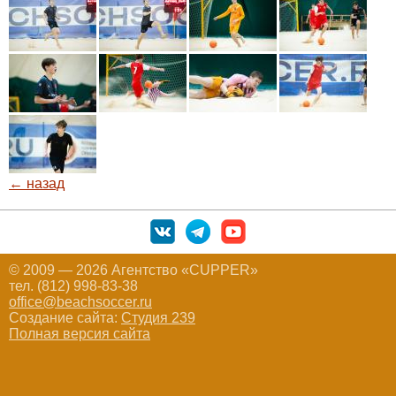
← назад
© 2009 — 2026 Агентство «CUPPER»
тел. (812) 998-83-38
office@beachsoccer.ru
Создание сайта:
Студия 239
Полная версия сайта