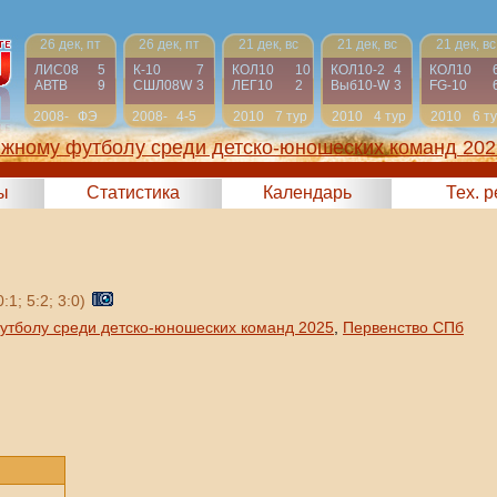
26 дек, пт
26 дек, пт
21 дек, вс
21 дек, вс
21 дек, вс
ЛИС08
5
К-10
7
КОЛ10
10
КОЛ10-2
4
КОЛ10
АВТВ
9
СШЛ08W
3
ЛЕГ10
2
Выб10-W
3
FG-10
2008-
ФЭ
2008-
4-5
2010
7 тур
2010
4 тур
2010
6 т
2009
2009
яжному футболу среди детско-юношеских команд 202
ы
Статистика
Календарь
Тех. 
0:1; 5:2; 3:0)
утболу среди детско-юношеских команд 2025
,
Первенство СПб