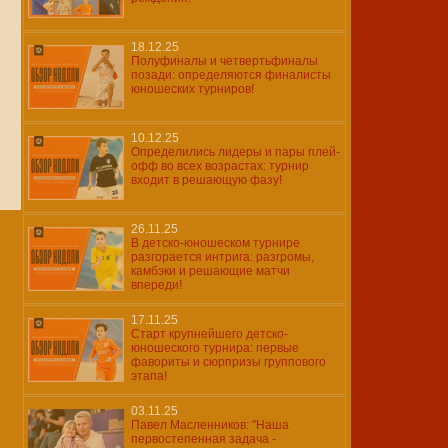
18.12.25
Полуфиналы и четвертьфиналы
позади: определяются финалисты
юношеских турниров!
10.12.25
Определились лидеры и пары плей-
офф во всех возрастах: турнир
входит в решающую фазу!
26.11.25
В детско-юношеском турнире
разгорается интрига: разгромы,
камбэки и решающие матчи
впереди!
17.11.25
Старт крупнейшего детско-
юношеского турнира: первые
фавориты и сюрпризы группового
этапа!
03.11.25
Павел Масленников: "Наша
первостепенная задача -