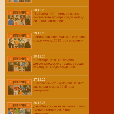
30.12.25
"Выборжанин" - чемпион детско-
юношеского турнира среди команд
2010 года рождения!
29.12.25
Доминирование "Коломяг" в турнире
среди команд 2012 года рождения
28.12.25
"Сестрорецк 2014" - чемпион
детско-юношеского турнира среди
команд 2014 года рождения!
27.12.25
И вновь "Зенит" - чемпион! На этот
раз среди команд 2015 года
рождения!
26.12.25
Два «Зенита» — на вершине: итоги
турнира команд 2016 года
рождения!