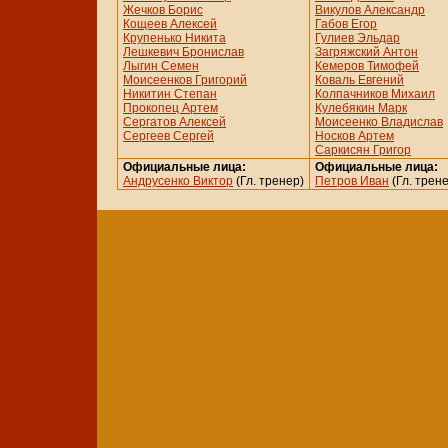
Жечков Борис
Викулов Александр
Кощеев Алексей
Габов Егор
Крупенько Никита
Гулиев Эльдар
Лешкевич Бронислав
Загряжский Антон
Лыгин Семен
Кемеров Тимофей
Моисеенков Григорий
Коваль Евгений
Никитин Степан
Колпачников Михаил
Прокопец Артем
Кулебякин Марк
Сергатов Алексей
Моисеенко Владислав
Сергеев Сергей
Носков Артем
Саркисян Григор
Официальные лица:
Официальные лица:
Андрусенко Виктор
(Гл. тренер)
Петров Иван
(Гл. трен