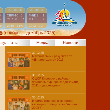
21 дек, вс
21 дек, вс
6
СШЛ-10
1
ЛИД13
1
6
МСК10
15
ДЦ13
7
ур
2010
1 тур
2013
1-2
5
(ноябрь — декабрь 2025)
результаты
Медиа
Новости
31.12.25
Максимальный результат от
«Динамо Центр» 2013!
31.12.25
СШОР Кировского района -
чемпионы турнира среди команд
2011 года рождения!
30.12.25
В самой старшей возрастной
категории победитель - "Автово
2008"!