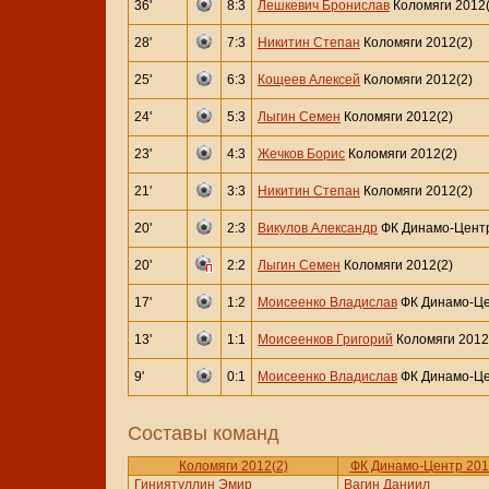
36'
8:3
Лешкевич Бронислав
Коломяги 2012(
28'
7:3
Никитин Степан
Коломяги 2012(2)
25'
6:3
Кощеев Алексей
Коломяги 2012(2)
24'
5:3
Лыгин Семен
Коломяги 2012(2)
23'
4:3
Жечков Борис
Коломяги 2012(2)
21'
3:3
Никитин Степан
Коломяги 2012(2)
20'
2:3
Викулов Александр
ФК Динамо-Цент
20'
2:2
Лыгин Семен
Коломяги 2012(2)
17'
1:2
Моисеенко Владислав
ФК Динамо-Це
13'
1:1
Моисеенков Григорий
Коломяги 2012
9'
0:1
Моисеенко Владислав
ФК Динамо-Це
Составы команд
Коломяги 2012(2)
ФК Динамо-Центр 201
Гиниятуллин Эмир
Вагин Даниил