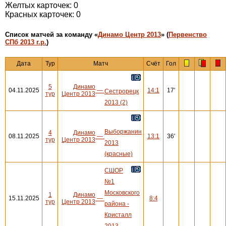
Желтых карточек: 0
Красных карточек: 0
Cписок матчей за команду «
Динамо Центр 2013
» (
Первенство
СПб 2013 г.р.
)
Дата
Тур
Матч
Счёт
Гол
5
Динамо
04.11.2025
—
14:1
17'
Сестрорецк
тур
Центр 2013
2013 (2)
Выборжанин
4
Динамо
08.11.2025
—
13:1
36'
тур
Центр 2013
2013
(красные)
СШОР
№1
Московского
1
Динамо
15.11.2025
—
8:4
тур
Центр 2013
района -
Кристалл
2013