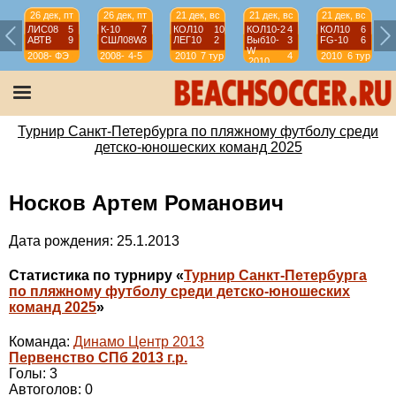
26 дек, пт
26 дек, пт
21 дек, вс
21 дек, вс
21 дек, вс
ЛИС08
5
К-10
7
КОЛ10
10
КОЛ10-2
4
КОЛ10
6
АВТВ
9
СШЛ08W
3
ЛЕГ10
2
Выб10-
3
FG-10
6
W
2008-
ФЭ
2008-
4-5
2010
7 тур
4
2010
6 тур
2010
2009
2009
тур
Турнир Санкт-Петербурга по пляжному футболу среди
детско-юношеских команд 2025
Носков Артем Романович
Дата рождения: 25.1.2013
Статистика по турниру «
Турнир Санкт-Петербурга
по пляжному футболу среди детско-юношеских
команд 2025
»
Команда:
Динамо Центр 2013
Первенство СПб 2013 г.р.
Голы: 3
Автоголов: 0