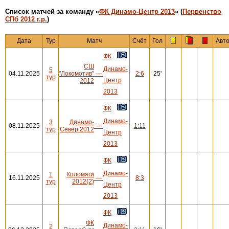
Cписок матчей за команду «
ФК Динамо-Центр 2013
» (
Первенство
СПб 2012 г.р.
)
Дата
Тур
Матч
Счёт
Гол
Авт
ФК
СШ
Динамо-
5
04.11.2025
"Локомотив"
—
2:6
25'
тур
Центр
2012
2013
ФК
Динамо-
3
Динамо-
08.11.2025
—
1:11
тур
Север 2012
Центр
2013
ФК
Динамо-
1
Коломяги
16.11.2025
—
8:3
тур
2012(2)
Центр
2013
ФК
ФК
Динамо-
2