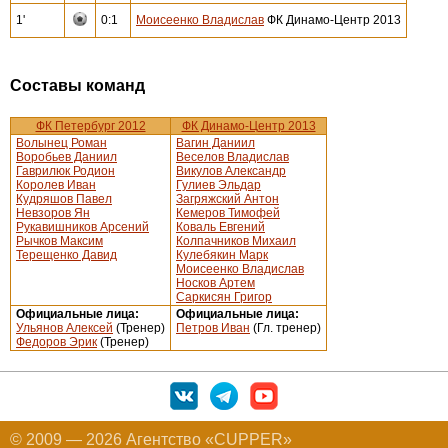
1'
0:1
Моисеенко Владислав
ФК Динамо-Центр 2013
Составы команд
ФК Петербург 2012
ФК Динамо-Центр 2013
Волынец Роман
Вагин Даниил
Воробьев Даниил
Веселов Владислав
Гаврилюк Родион
Викулов Александр
Королев Иван
Гулиев Эльдар
Кудряшов Павел
Загряжский Антон
Невзоров Ян
Кемеров Тимофей
Рукавишников Арсений
Коваль Евгений
Рычков Максим
Колпачников Михаил
Терещенко Давид
Кулебякин Марк
Моисеенко Владислав
Носков Артем
Саркисян Григор
Официальные лица:
Официальные лица:
Ульянов Алексей
(Тренер)
Петров Иван
(Гл. тренер)
Федоров Эрик
(Тренер)
© 2009 — 2026 Агентство «CUPPER»