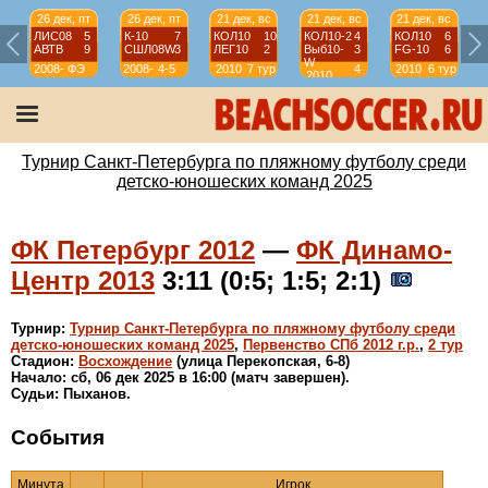
26 дек, пт
26 дек, пт
21 дек, вс
21 дек, вс
21 дек, вс
ЛИС08
5
К-10
7
КОЛ10
10
КОЛ10-2
4
КОЛ10
6
АВТВ
9
СШЛ08W
3
ЛЕГ10
2
Выб10-
3
FG-10
6
W
2008-
ФЭ
2008-
4-5
2010
7 тур
4
2010
6 тур
2010
2009
2009
тур
Турнир Санкт-Петербурга по пляжному футболу среди
детско-юношеских команд 2025
ФК Петербург 2012
—
ФК Динамо-
Центр 2013
3:11 (0:5; 1:5; 2:1)
Турнир:
Турнир Санкт-Петербурга по пляжному футболу среди
детско-юношеских команд 2025
,
Первенство СПб 2012 г.р.
,
2 тур
Стадион:
Восхождение
(улица Перекопская, 6-8)
Начало: сб, 06 дек 2025 в 16:00 (матч завершен).
Судьи: Пыханов.
События
Минута
Игрок