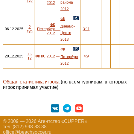
тур
района
2012
2012
ФК
ФК
Динамо-
2
06.12.2025
Петербург
—
3:11
тур
Центр
2012
2013
ФК
11-
20.12.2025
ФК КС 2012
—
4:9
Петербург
12
2012
Общая статистика игрока
(по всем турнирам, в которых
игрок принимал участие)
© 2009 — 2026 Агентство «CUPPER»
тел. (812) 998-83-38
office@beachsoccer.ru