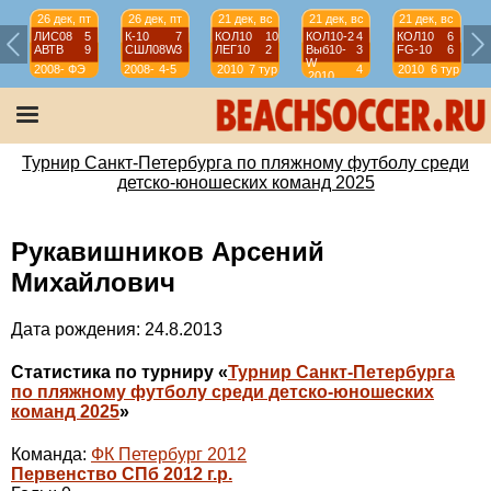
26 дек, пт
26 дек, пт
21 дек, вс
21 дек, вс
21 дек, вс
ЛИС08
5
К-10
7
КОЛ10
10
КОЛ10-2
4
КОЛ10
6
АВТВ
9
СШЛ08W
3
ЛЕГ10
2
Выб10-
3
FG-10
6
W
2008-
ФЭ
2008-
4-5
2010
7 тур
4
2010
6 тур
2010
2009
2009
тур
Турнир Санкт-Петербурга по пляжному футболу среди
детско-юношеских команд 2025
Рукавишников Арсений
Михайлович
Дата рождения: 24.8.2013
Статистика по турниру «
Турнир Санкт-Петербурга
по пляжному футболу среди детско-юношеских
команд 2025
»
Команда:
ФК Петербург 2012
Первенство СПб 2012 г.р.