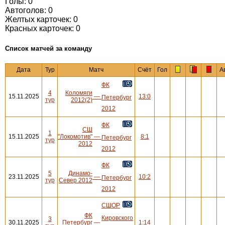
Голы: 0
Автоголов: 0
Желтых карточек: 0
Красных карточек: 0
Cписок матчей за команду
Дата
Тур
Матч
Счёт
Гол
А
ФК
4
Коломяги
15.11.2025
—
13:0
Петербург
тур
2012(2)
2012
ФК
СШ
1
15.11.2025
"Локомотив"
—
8:1
Петербург
тур
2012
2012
ФК
5
Динамо-
23.11.2025
—
10:2
Петербург
тур
Север 2012
2012
СШОР
ФК
Кировского
3
30.11.2025
Петербург
—
1:14