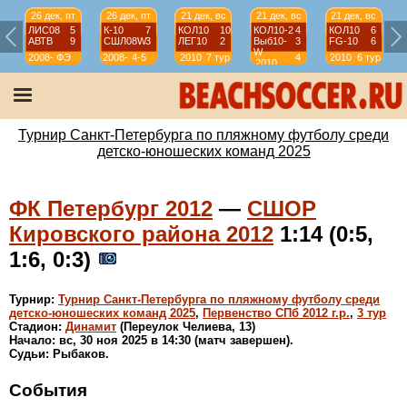
26 дек, пт
26 дек, пт
21 дек, вс
21 дек, вс
21 дек, вс
ЛИС08
5
К-10
7
КОЛ10
10
КОЛ10-2
4
КОЛ10
6
АВТВ
9
СШЛ08W
3
ЛЕГ10
2
Выб10-
3
FG-10
6
W
2008-
ФЭ
2008-
4-5
2010
7 тур
4
2010
6 тур
2010
2009
2009
тур
Турнир Санкт-Петербурга по пляжному футболу среди
детско-юношеских команд 2025
ФК Петербург 2012
—
СШОР
Кировского района 2012
1:14 (0:5,
1:6, 0:3)
Турнир:
Турнир Санкт-Петербурга по пляжному футболу среди
детско-юношеских команд 2025
,
Первенство СПб 2012 г.р.
,
3 тур
Стадион:
Динамит
(Переулок Челиева, 13)
Начало: вс, 30 ноя 2025 в 14:30 (матч завершен).
Судьи: Рыбаков.
События