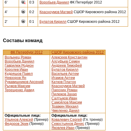
6'
0:3
Воробьев Даниил
ФК Петербург 2012
4'
0:2
Красноумов Матвей
СШОР Кировского района 2012
2'
0:1
Булатов Кирилл
СШОР Кировского района 2012
Составы команд
ФК Петербург 2012
СШОР Кировского района 2012
Волынец Роман
Алексеев Константин
Воробьев Даниил
Алсуфьев Семен
Гаврилюк Родион
Андреев Тимофей
Королев Иван
Булатов Кирилл
Кудряшов Павел
Васильев Артем
Невзоров Ян
Игамов Артем
Рукавишников Арсений
Катков Платон
Рычков Максим
Красноумов Матвей
Терещенко Давид
Парохин Роман
Пилюков Захар
Салтыков Иван
Самойлов Максим
Травкин Михаил
Чмеленко Данил
Официальные лица:
Официальные лица:
Ульянов Алексей
(Тренер)
Ковалевич Сергей
(Гл. тренер)
Федоров Эрик
(Тренер)
Севостьянов Денис
(Тренер)
Яковлев Иван
(Тренер)