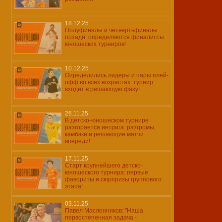
18.12.25
Полуфиналы и четвертьфиналы
позади: определяются финалисты
юношеских турниров!
10.12.25
Определились лидеры и пары плей-
офф во всех возрастах: турнир
входит в решающую фазу!
26.11.25
В детско-юношеском турнире
разгорается интрига: разгромы,
камбэки и решающие матчи
впереди!
17.11.25
Старт крупнейшего детско-
юношеского турнира: первые
фавориты и сюрпризы группового
этапа!
03.11.25
Павел Масленников: "Наша
первостепенная задача -