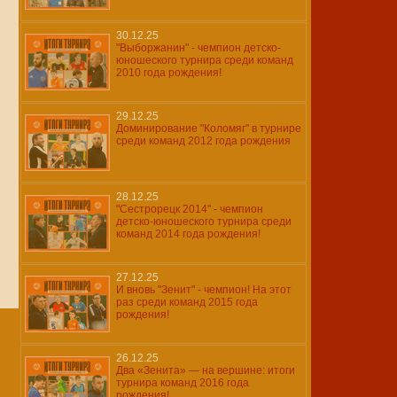
30.12.25
"Выборжанин" - чемпион детско-
юношеского турнира среди команд
2010 года рождения!
29.12.25
Доминирование "Коломяг" в турнире
среди команд 2012 года рождения
28.12.25
"Сестрорецк 2014" - чемпион
детско-юношеского турнира среди
команд 2014 года рождения!
27.12.25
И вновь "Зенит" - чемпион! На этот
раз среди команд 2015 года
рождения!
26.12.25
Два «Зенита» — на вершине: итоги
турнира команд 2016 года
рождения!