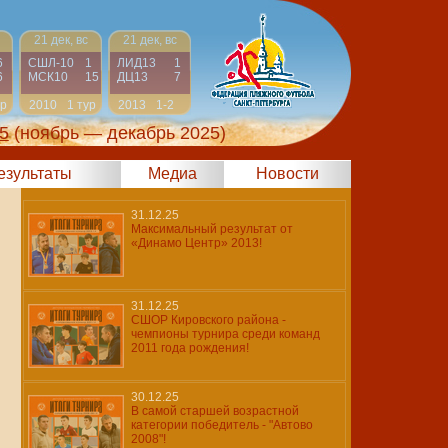
21 дек, вс
21 дек, вс
6
СШЛ-10
1
ЛИД13
1
6
МСК10
15
ДЦ13
7
ур
2010
1 тур
2013
1-2
5
(ноябрь — декабрь 2025)
результаты
Медиа
Новости
31.12.25
Максимальный результат от
«Динамо Центр» 2013!
31.12.25
СШОР Кировского района -
чемпионы турнира среди команд
2011 года рождения!
30.12.25
В самой старшей возрастной
категории победитель - "Автово
2008"!