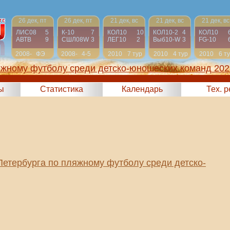
26 дек, пт
26 дек, пт
21 дек, вс
21 дек, вс
21 дек, вс
ЛИС08
5
К-10
7
КОЛ10
10
КОЛ10-2
4
КОЛ10
АВТВ
9
СШЛ08W
3
ЛЕГ10
2
Выб10-W
3
FG-10
2008-
ФЭ
2008-
4-5
2010
7 тур
2010
4 тур
2010
6 т
2009
2009
яжному футболу среди детско-юношеских команд 202
ы
Статистика
Календарь
Тех. 
Петербурга по пляжному футболу среди детско-