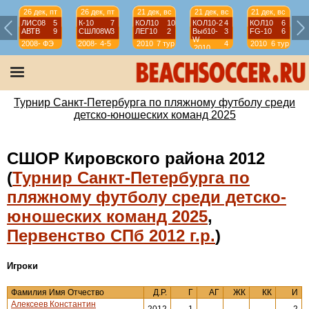
26 дек, пт
26 дек, пт
21 дек, вс
21 дек, вс
21 дек, вс
ЛИС08
5
К-10
7
КОЛ10
10
КОЛ10-2
4
КОЛ10
6
АВТВ
9
СШЛ08W
3
ЛЕГ10
2
Выб10-
3
FG-10
6
W
2008-
ФЭ
2008-
4-5
2010
7 тур
4
2010
6 тур
2010
2009
2009
тур
Турнир Санкт-Петербурга по пляжному футболу среди
детско-юношеских команд 2025
СШОР Кировского района 2012
(
Турнир Санкт-Петербурга по
пляжному футболу среди детско-
юношеских команд 2025
,
Первенство СПб 2012 г.р.
)
Игроки
Фамилия Имя Отчество
Д.Р.
Г
АГ
ЖК
КК
И
Алексеев Константин