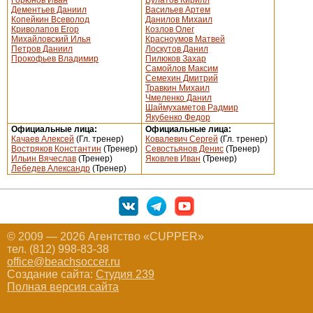
Дементьев Даниил
Васильев Артем
Копейкин Всеволод
Данилов Михаил
Криволапов Егор
Козлов Олег
Михайловский Илья
Красноумов Матвей
Петров Даниил
Лоскутов Данил
Прокофьев Владимир
Пилюков Захар
Самойлов Максим
Семехин Дмитрий
Травкин Михаил
Чмеленко Данил
Шаймухаметов Радмир
Якубенко Федор
Официальные лица:
Официальные лица:
Качаев Алексей
(Гл. тренер)
Ковалевич Сергей
(Гл. тренер)
Востряков Константин
(Тренер)
Севостьянов Денис
(Тренер)
Ильин Вячеслав
(Тренер)
Яковлев Иван
(Тренер)
Лебедев Александр
(Тренер)
© 2009 — 2026 Агентство «CUPPER»
тел. (812) 998-83-38
office@beachsoccer.ru
Создание сайта:
Студия 239
Полная версия сайта