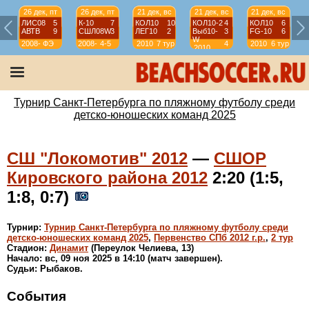
26 дек, пт
26 дек, пт
21 дек, вс
21 дек, вс
21 дек, вс
ЛИС08
5
К-10
7
КОЛ10
10
КОЛ10-2
4
КОЛ10
6
АВТВ
9
СШЛ08W
3
ЛЕГ10
2
Выб10-
3
FG-10
6
W
2008-
ФЭ
2008-
4-5
2010
7 тур
4
2010
6 тур
2010
2009
2009
тур
Турнир Санкт-Петербурга по пляжному футболу среди
детско-юношеских команд 2025
СШ "Локомотив" 2012
—
СШОР
Кировского района 2012
2:20 (1:5,
1:8, 0:7)
Турнир:
Турнир Санкт-Петербурга по пляжному футболу среди
детско-юношеских команд 2025
,
Первенство СПб 2012 г.р.
,
2 тур
Стадион:
Динамит
(Переулок Челиева, 13)
Начало: вс, 09 ноя 2025 в 14:10 (матч завершен).
Судьи: Рыбаков.
События