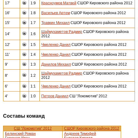
17'
1:9
Красноумов Матвей
СШОР Кировского района 2012
16'
1:8
Васильев Артем
СШОР Кировского района 2012
15'
1:7
Травкин Михаил
СШОР Кировского района 2012
Шаймухаметов Радмир
СШОР Кировского района
14'
1:6
2012
12'
1:5
Чмеленко Данил
СШОР Кировского района 2012
11'
1:4
Чмеленко Данил
СШОР Кировского района 2012
9'
1:3
Данилов Михаил
СШОР Кировского района 2012
Шаймухаметов Радмир
СШОР Кировского района
8'
1:2
2012
6'
1:1
Чмеленко Данил
СШОР Кировского района 2012
4'
1:0
Петров Даниил
СШ "Локомотив" 2012
Составы команд
СШ "Локомотив" 2012
СШОР Кировского района 2012
Белинский Роман
Андреев Тимофей
Горюнов Иван
Булатов Кирилл