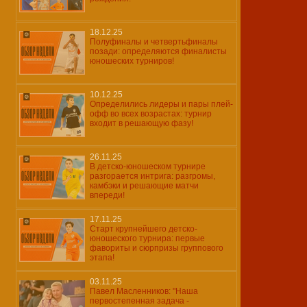
18.12.25
Полуфиналы и четвертьфиналы
позади: определяются финалисты
юношеских турниров!
10.12.25
Определились лидеры и пары плей-
офф во всех возрастах: турнир
входит в решающую фазу!
26.11.25
В детско-юношеском турнире
разгорается интрига: разгромы,
камбэки и решающие матчи
впереди!
17.11.25
Старт крупнейшего детско-
юношеского турнира: первые
фавориты и сюрпризы группового
этапа!
03.11.25
Павел Масленников: "Наша
первостепенная задача -