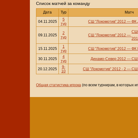
Cписок матчей за команду
Дата
Тур
Матч
5
04.11.2025
СШ "Локомотив" 2012
—
ФК 
тур
СШО
2
09.11.2025
СШ "Локомотив" 2012
—
тур
201
1
15.11.2025
СШ "Локомотив" 2012
—
ФК 
тур
4
30.11.2025
Динамо-Север 2012
—
СШ 
тур
9-
20.12.2025
СШ "Локомотив" 2012 - 2
—
СШ 
10
Общая статистика игрока
(по всем турнирам, в которых и