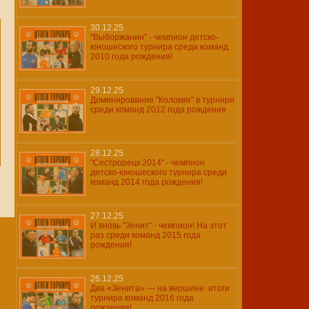
30.12.25
"Выборжанин" - чемпион детско-
юношеского турнира среди команд
2010 года рождения!
29.12.25
Доминирование "Коломяг" в турнире
среди команд 2012 года рождения
28.12.25
"Сестрорецк 2014" - чемпион
детско-юношеского турнира среди
команд 2014 года рождения!
27.12.25
И вновь "Зенит" - чемпион! На этот
раз среди команд 2015 года
рождения!
26.12.25
Два «Зенита» — на вершине: итоги
турнира команд 2016 года
рождения!