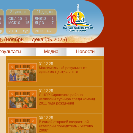
21 дек, вс
21 дек, вс
6
СШЛ-10
1
ЛИД13
1
6
МСК10
15
ДЦ13
7
ур
2010
1 тур
2013
1-2
5
(ноябрь — декабрь 2025)
результаты
Медиа
Новости
31.12.25
Максимальный результат от
«Динамо Центр» 2013!
31.12.25
СШОР Кировского района -
чемпионы турнира среди команд
2011 года рождения!
30.12.25
В самой старшей возрастной
категории победитель - "Автово
2008"!