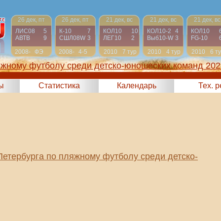
26 дек, пт
26 дек, пт
21 дек, вс
21 дек, вс
21 дек, вс
ЛИС08
5
К-10
7
КОЛ10
10
КОЛ10-2
4
КОЛ10
АВТВ
9
СШЛ08W
3
ЛЕГ10
2
Выб10-W
3
FG-10
2008-
ФЭ
2008-
4-5
2010
7 тур
2010
4 тур
2010
6 т
2009
2009
яжному футболу среди детско-юношеских команд 202
ы
Статистика
Календарь
Тех. 
Петербурга по пляжному футболу среди детско-