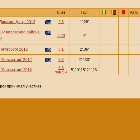
Счёт
Гол
Авто
Динамо-Центр 2013
2:6
1',28'
Р Кировского района
2:20
4'
2
Петербург 2012
8:1
2',36'
"Локомотив" 2012
8:3
21',33'
8:8
"Локомотив" 2012
5',13',15',21',26'
пен.5:4
грок принимал участие)