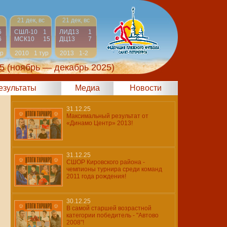
21 дек, вс
21 дек, вс
6
СШЛ-10
1
ЛИД13
1
6
МСК10
15
ДЦ13
7
ур
2010
1 тур
2013
1-2
5
(ноябрь — декабрь 2025)
результаты
Медиа
Новости
31.12.25
Максимальный результат от
«Динамо Центр» 2013!
31.12.25
СШОР Кировского района -
чемпионы турнира среди команд
2011 года рождения!
30.12.25
В самой старшей возрастной
категории победитель - "Автово
2008"!