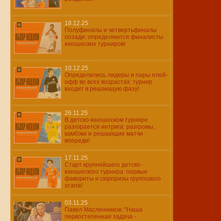
18.12.25
Полуфиналы и четвертьфиналы
позади: определяются финалисты
юношеских турниров!
10.12.25
Определились лидеры и пары плей-
офф во всех возрастах: турнир
входит в решающую фазу!
26.11.25
В детско-юношеском турнире
разгорается интрига: разгромы,
камбэки и решающие матчи
впереди!
17.11.25
Старт крупнейшего детско-
юношеского турнира: первые
фавориты и сюрпризы группового
этапа!
03.11.25
Павел Масленников: "Наша
первостепенная задача -