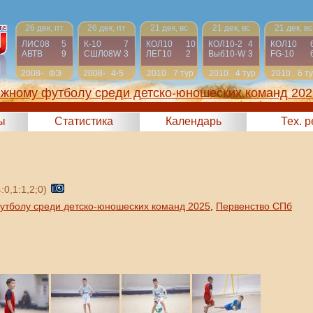
26 дек, пт
26 дек, пт
21 дек, вс
21 дек, вс
21 дек, вс
ЛИС08
5
К-10
7
КОЛ10
10
КОЛ10-2
4
КОЛ10
АВТВ
9
СШЛ08W
3
ЛЕГ10
2
Выб10-W
3
FG-10
2008-
ФЭ
2008-
4-5
2010
7 тур
2010
4 тур
2010
6 т
2009
2009
яжному футболу среди детско-юношеских команд 202
ы
Статистика
Календарь
Тех. 
:0,1:1,2;0)
утболу среди детско-юношеских команд 2025
,
Первенство СПб