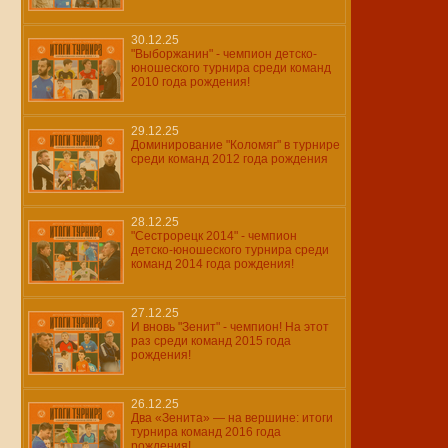
30.12.25
"Выборжанин" - чемпион детско-
юношеского турнира среди команд
2010 года рождения!
29.12.25
Доминирование "Коломяг" в турнире
среди команд 2012 года рождения
28.12.25
"Сестрорецк 2014" - чемпион
детско-юношеского турнира среди
команд 2014 года рождения!
27.12.25
И вновь "Зенит" - чемпион! На этот
раз среди команд 2015 года
рождения!
26.12.25
Два «Зенита» — на вершине: итоги
турнира команд 2016 года
рождения!