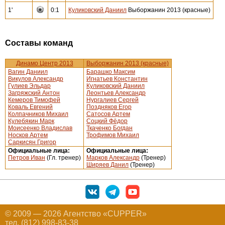
1'
0:1
Куликовский Даниил
Выборжанин 2013 (красные)
Составы команд
Динамо Центр 2013
Выборжанин 2013 (красные)
Вагин Даниил
Барашко Максим
Викулов Александр
Игнатьев Константин
Гулиев Эльдар
Куликовский Даниил
Загряжский Антон
Леонтьев Александр
Кемеров Тимофей
Нургалиев Сергей
Коваль Евгений
Поздняков Егор
Колпачников Михаил
Сатосов Артем
Кулебякин Марк
Соцкий Фёдор
Моисеенко Владислав
Ткаченко Богдан
Носков Артем
Трофимов Михаил
Саркисян Григор
Официальные лица:
Официальные лица:
Петров Иван
(Гл. тренер)
Марков Александр
(Тренер)
Ширяев Данил
(Тренер)
© 2009 — 2026 Агентство «CUPPER»
тел. (812) 998-83-38