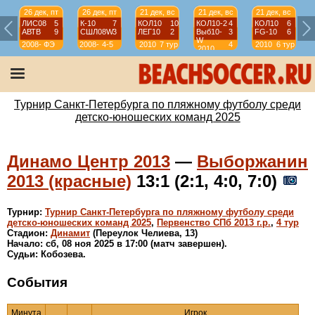
26 дек, пт
26 дек, пт
21 дек, вс
21 дек, вс
21 дек, вс
ЛИС08
5
К-10
7
КОЛ10
10
КОЛ10-2
4
КОЛ10
6
АВТВ
9
СШЛ08W
3
ЛЕГ10
2
Выб10-
3
FG-10
6
W
2008-
ФЭ
2008-
4-5
2010
7 тур
4
2010
6 тур
2010
2009
2009
тур
Турнир Санкт-Петербурга по пляжному футболу среди
детско-юношеских команд 2025
Динамо Центр 2013
—
Выборжанин
2013 (красные)
13:1 (2:1, 4:0, 7:0)
Турнир:
Турнир Санкт-Петербурга по пляжному футболу среди
детско-юношеских команд 2025
,
Первенство СПб 2013 г.р.
,
4 тур
Стадион:
Динамит
(Переулок Челиева, 13)
Начало: сб, 08 ноя 2025 в 17:00 (матч завершен).
Судьи: Кобозева.
События
Минута
Игрок