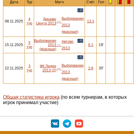
Дата
Тур
Матч
Счёт
Гол
Выборжанин
4
Динамо
08.11.2025
—
13:1
тур
Центр 2013
2013
(красные)
Выборжанин
Автово
5
15.11.2025
2013
—
6:1
19'
тур
2013
(красные)
Выборжанин
3
ФК Лидер
22.11.2025
—
2:8
35'
тур
2013 (2)
2013
(красные)
Общая статистика игрока
(по всем турнирам, в которых
игрок принимал участие)