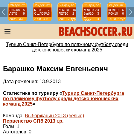
26 дек, пт
26 дек, пт
21 дек, вс
21 дек, вс
21 дек, вс
ЛИС08
5
К-10
7
КОЛ10
10
КОЛ10-2
4
КОЛ10
6
АВТВ
9
СШЛ08W
3
ЛЕГ10
2
Выб10-
3
FG-10
6
W
2008-
ФЭ
2008-
4-5
2010
7 тур
4
2010
6 тур
2010
2009
2009
тур
Турнир Санкт-Петербурга по пляжному футболу среди
детско-юношеских команд 2025
Барашко Максим Евгеньевич
Дата рождения: 13.9.2013
Статистика по турниру «
Турнир Санкт-Петербурга
по пляжному футболу среди детско-юношеских
команд 2025
»
Команда:
Выборжанин 2013 (белые)
Первенство СПб 2013 г.р.
Голы: 1
Автоголов: 0