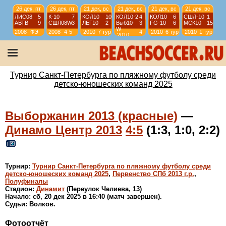
26 дек, пт
26 дек, пт
21 дек, вс
21 дек, вс
21 дек, вс
21 дек, вс
ЛИС08
5
К-10
7
КОЛ10
10
КОЛ10-2
4
КОЛ10
6
СШЛ-10
1
АВТВ
9
СШЛ08W
3
ЛЕГ10
2
Выб10-
3
FG-10
6
МСК10
15
W
2008-
ФЭ
2008-
4-5
2010
7 тур
4
2010
6 тур
2010
1 тур
2010
2009
2009
тур
21 дек, вс
21 дек, вс
21 дек, вс
21 дек, вс
ЛИД13
1
ВЫБ13R
2
СЕСТ14
5
К-14(2)
4
ДЦ13
7
МСК13
6
ЗЕН15
3
КОЛ-14
12
2013
1-2
2013
3-4
2014
1-2
2014
3-4
Турнир Санкт-Петербурга по пляжному футболу среди
детско-юношеских команд 2025
Выборжанин 2013 (красные)
—
Динамо Центр 2013
4:5
(1:3, 1:0, 2:2)
Турнир:
Турнир Санкт-Петербурга по пляжному футболу среди
детско-юношеских команд 2025
,
Первенство СПб 2013 г.р.
,
Полуфиналы
Стадион:
Динамит
(Переулок Челиева, 13)
Начало: сб, 20 дек 2025 в 16:40 (матч завершен).
Судьи: Волков.
Фотоотчёт