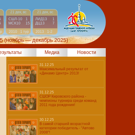
21 дек, вс
21 дек, вс
6
СШЛ-10
1
ЛИД13
1
6
МСК10
15
ДЦ13
7
ур
2010
1 тур
2013
1-2
5
(ноябрь — декабрь 2025)
результаты
Медиа
Новости
31.12.25
Максимальный результат от
«Динамо Центр» 2013!
31.12.25
СШОР Кировского района -
чемпионы турнира среди команд
2011 года рождения!
30.12.25
В самой старшей возрастной
категории победитель - "Автово
2008"!