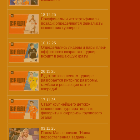
18.12.25
Полуфиналы и четвертьфиналы
позади: определяются финалисты
юношеских турниров!
10.12.25
Определились лидеры и пары плей-
офф во всех возрастах: турнир
входит в решающую фазу!
26.11.25
В детско-юношеском турнире
разгорается интрига: разгромы,
камбэки и решающие матчи
впереди!
17.11.25
Старт крупнейшего детско-
юношеского турнира: первые
фавориты и сюрпризы группового
этапа!
03.11.25
Павел Масленников: "Наша
первостепенная задача -