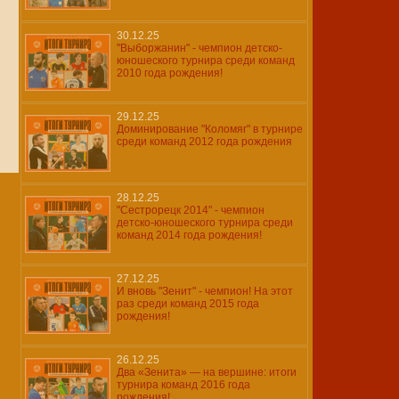
30.12.25
"Выборжанин" - чемпион детско-
юношеского турнира среди команд
2010 года рождения!
29.12.25
Доминирование "Коломяг" в турнире
среди команд 2012 года рождения
28.12.25
"Сестрорецк 2014" - чемпион
детско-юношеского турнира среди
команд 2014 года рождения!
27.12.25
И вновь "Зенит" - чемпион! На этот
раз среди команд 2015 года
рождения!
26.12.25
Два «Зенита» — на вершине: итоги
турнира команд 2016 года
рождения!