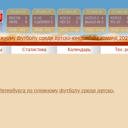
26 дек, пт
26 дек, пт
21 дек, вс
21 дек, вс
21 дек, вс
ЛИС08
5
К-10
7
КОЛ10
10
КОЛ10-2
4
КОЛ10
АВТВ
9
СШЛ08W
3
ЛЕГ10
2
Выб10-W
3
FG-10
2008-
ФЭ
2008-
4-5
2010
7 тур
2010
4 тур
2010
6 т
2009
2009
яжному футболу среди детско-юношеских команд 202
ы
Статистика
Календарь
Тех. 
Петербурга по пляжному футболу среди детско-