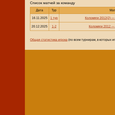
Cписок матчей за команду
Дата
Тур
Ма
16.11.2025
1 тур
Коломяги 2012(2)
20.12.2025
1-2
Коломяги 2012
Общая статистика игрока
(по всем турнирам, в которых и