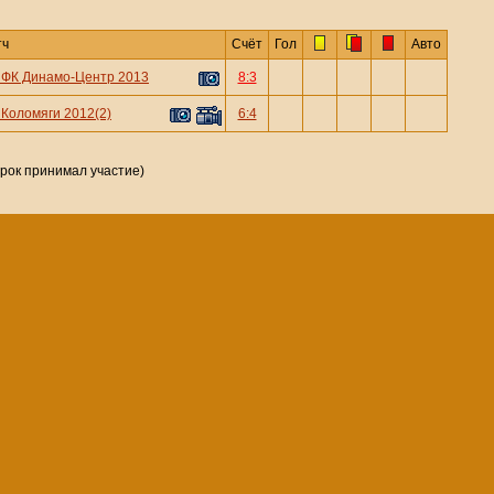
тч
Счёт
Гол
Авто
—
ФК Динамо-Центр 2013
8:3
—
Коломяги 2012(2)
6:4
грок принимал участие)