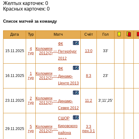
Желтых карточек: 0
Красных карточек: 0
Cписок матчей за команду
Дата
Тур
Матч
Счёт
Гол
ФК
4
Коломяги
15.11.2025
—
13:0
33'
Петербург
тур
2012(2)
2012
ФК
1
Коломяги
16.11.2025
—
8:3
23'
Динамо-
тур
2012(2)
Центр 2013
2
Коломяги
23.11.2025
—
11:2
3',11',25'
Динамо-
тур
2012(2)
Север 2012
СШОР
Кировского
5
Коломяги
3:3
29.11.2025
—
тур
2012(2)
пен.3:1
района