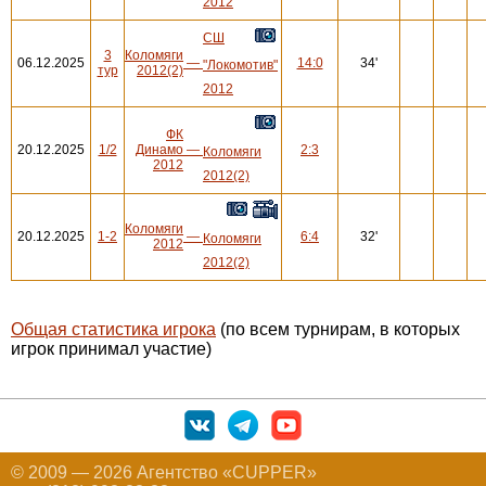
2012
СШ
3
Коломяги
06.12.2025
—
14:0
34'
"Локомотив"
тур
2012(2)
2012
ФК
20.12.2025
1/2
Динамо
—
2:3
Коломяги
2012
2012(2)
Коломяги
20.12.2025
1-2
—
6:4
32'
Коломяги
2012
2012(2)
Общая статистика игрока
(по всем турнирам, в которых
игрок принимал участие)
© 2009 — 2026 Агентство «CUPPER»