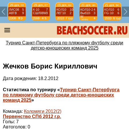
26 дек, пт
26 дек, пт
21 дек, вс
21 дек, вс
21 дек, вс
ЛИС08
5
К-10
7
КОЛ10
10
КОЛ10-2
4
КОЛ10
6
АВТВ
9
СШЛ08W
3
ЛЕГ10
2
Выб10-
3
FG-10
6
W
2008-
ФЭ
2008-
4-5
2010
7 тур
4
2010
6 тур
2010
2009
2009
тур
Турнир Санкт-Петербурга по пляжному футболу среди
детско-юношеских команд 2025
Жечков Борис Кириллович
Дата рождения: 18.2.2012
Статистика по турниру «
Турнир Санкт-Петербурга
по пляжному футболу среди детско-юношеских
команд 2025
»
Команда:
Коломяги 2012(2)
Первенство СПб 2012 г.р.
Голы: 7
Автоголов: 0