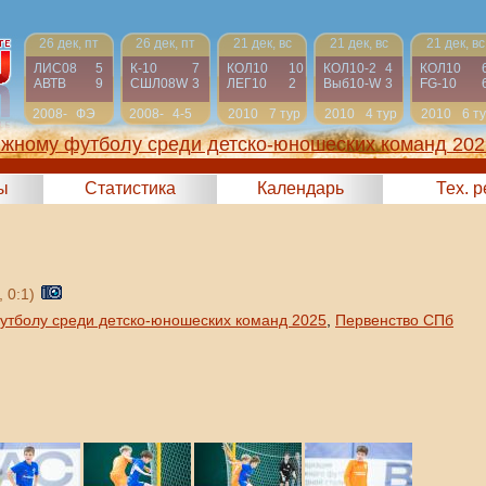
26 дек, пт
26 дек, пт
21 дек, вс
21 дек, вс
21 дек, вс
ЛИС08
5
К-10
7
КОЛ10
10
КОЛ10-2
4
КОЛ10
АВТВ
9
СШЛ08W
3
ЛЕГ10
2
Выб10-W
3
FG-10
2008-
ФЭ
2008-
4-5
2010
7 тур
2010
4 тур
2010
6 т
2009
2009
яжному футболу среди детско-юношеских команд 202
ы
Статистика
Календарь
Тех. 
, 0:1)
утболу среди детско-юношеских команд 2025
,
Первенство СПб