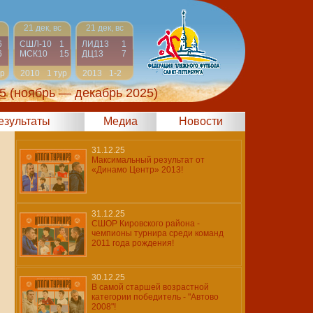
21 дек, вс
21 дек, вс
6
СШЛ-10
1
ЛИД13
1
6
МСК10
15
ДЦ13
7
ур
2010
1 тур
2013
1-2
5
(ноябрь — декабрь 2025)
результаты
Медиа
Новости
31.12.25
Максимальный результат от
«Динамо Центр» 2013!
31.12.25
СШОР Кировского района -
чемпионы турнира среди команд
2011 года рождения!
30.12.25
В самой старшей возрастной
категории победитель - "Автово
2008"!