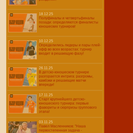
18.12.25
Полуфиналы и четвертьфиналы
позади: определяются финалисты
юношеских турниров!
10.12.25
Определились лидеры и пары плей-
офф во всех возрастах: турнир
входит в решающую фазу!
26.11.25
В детско-юношеском турнире
разгорается интрига: разгромы,
камбэки и решающие матчи
впереди!
17.11.25
Старт крупнейшего детско-
юношеского турнира: первые
фавориты и сюрпризы группового
этапа!
03.11.25
Павел Масленников: "Наша
первостепенная задача -