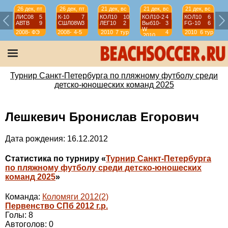
26 дек, пт
26 дек, пт
21 дек, вс
21 дек, вс
21 дек, вс
ЛИС08
5
К-10
7
КОЛ10
10
КОЛ10-2
4
КОЛ10
6
АВТВ
9
СШЛ08W
3
ЛЕГ10
2
Выб10-
3
FG-10
6
W
2008-
ФЭ
2008-
4-5
2010
7 тур
4
2010
6 тур
2010
2009
2009
тур
Турнир Санкт-Петербурга по пляжному футболу среди
детско-юношеских команд 2025
Лешкевич Бронислав Егорович
Дата рождения: 16.12.2012
Статистика по турниру «
Турнир Санкт-Петербурга
по пляжному футболу среди детско-юношеских
команд 2025
»
Команда:
Коломяги 2012(2)
Первенство СПб 2012 г.р.
Голы: 8
Автоголов: 0