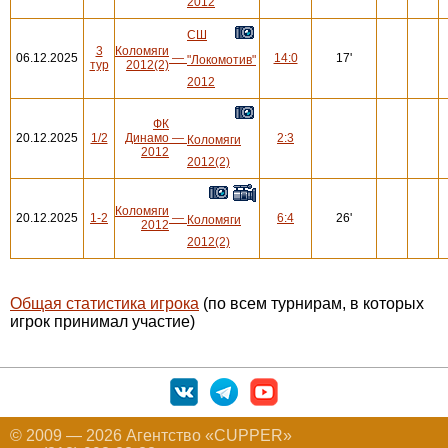
2012
СШ
3
Коломяги
06.12.2025
—
14:0
17'
"Локомотив"
тур
2012(2)
2012
ФК
20.12.2025
1/2
Динамо
—
2:3
Коломяги
2012
2012(2)
Коломяги
20.12.2025
1-2
—
6:4
26'
Коломяги
2012
2012(2)
Общая статистика игрока
(по всем турнирам, в которых
игрок принимал участие)
© 2009 — 2026 Агентство «CUPPER»