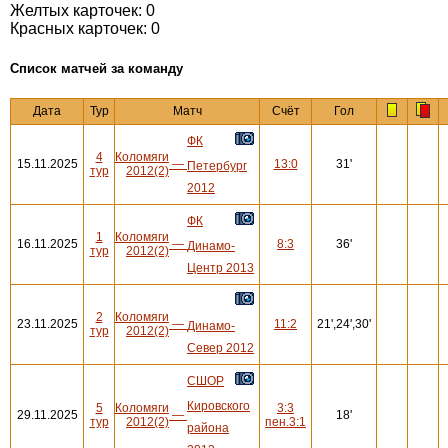
Желтых карточек: 0
Красных карточек: 0
Cписок матчей за команду
Дата
Тур
Матч
Счёт
Гол
ФК
4
Коломяги
15.11.2025
—
13:0
31'
Петербург
тур
2012(2)
2012
ФК
1
Коломяги
16.11.2025
—
8:3
36'
Динамо-
тур
2012(2)
Центр 2013
2
Коломяги
23.11.2025
—
11:2
21',24',30'
Динамо-
тур
2012(2)
Север 2012
СШОР
Кировского
5
Коломяги
3:3
29.11.2025
—
18'
тур
2012(2)
пен.3:1
района