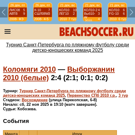
26 дек, пт
26 дек, пт
21 дек, вс
21 дек, вс
21 дек, вс
ЛИС08
5
К-10
7
КОЛ10
10
КОЛ10-2
4
КОЛ10
6
АВТВ
9
СШЛ08W
3
ЛЕГ10
2
Выб10-
3
FG-10
6
W
2008-
ФЭ
2008-
4-5
2010
7 тур
4
2010
6 тур
2010
2009
2009
тур
Турнир Санкт-Петербурга по пляжному футболу среди
детско-юношеских команд 2025
Коломяги 2010
—
Выборжанин
2010 (белые)
2:4 (2:1; 0:1; 0:2)
Турнир:
Турнир Санкт-Петербурга по пляжному футболу среди
детско-юношеских команд 2025
,
Первенство СПб 2010 г.р.
,
3 тур
Стадион:
Восхождение
(улица Перекопская, 6-8)
Начало: сб, 22 ноя 2025 в 19:10 (матч завершен).
Судьи: Кобозева.
События
Минута
Игрок