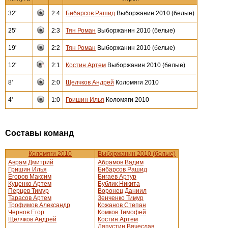
32'
2:4
Бибарсов Рашид
Выборжанин 2010 (белые)
25'
2:3
Тян Роман
Выборжанин 2010 (белые)
19'
2:2
Тян Роман
Выборжанин 2010 (белые)
12'
2:1
Костин Артем
Выборжанин 2010 (белые)
8'
2:0
Щелчков Андрей
Коломяги 2010
4'
1:0
Гришин Илья
Коломяги 2010
Составы команд
Коломяги 2010
Выборжанин 2010 (белые)
Аврам Дмитрий
Абрамов Вадим
Гришин Илья
Бибарсов Рашид
Егоров Максим
Бигаев Артур
Куценко Артем
Бублик Никита
Перцев Тимур
Воронец Даниил
Тарасов Артем
Зенченко Тимур
Трофимов Александр
Кожанов Степан
Чернов Егор
Комков Тимофей
Щелчков Андрей
Костин Артем
Ляпустин Вячеслав