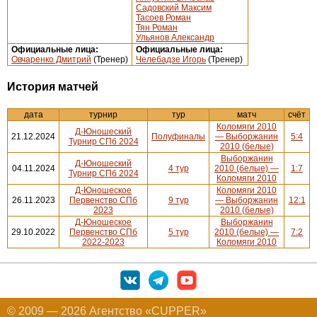
Садовский Максим
Тасоев Роман
Тян Роман
Ульянов Александр
Официальные лица:
Официальные лица:
Овчаренко Дмитрий
(Тренер)
Челебадзе Игорь
(Тренер)
История матчей
дата
турнир
тур
матч
счёт
Коломяги 2010
Д-Юношеский
21.12.2024
Полуфиналы
— Выборжанин
5:4
Турнир СПб 2024
2010 (белые)
Выборжанин
Д-Юношеский
04.11.2024
4 тур
2010 (белые) —
1:7
Турнир СПб 2024
Коломяги 2010
Д-Юношеское
Коломяги 2010
26.11.2023
Первенство СПб
9 тур
— Выборжанин
12:1
2023
2010 (белые)
Д-Юношеское
Выборжанин
29.10.2022
Первенство СПб
5 тур
2010 (белые) —
7:2
2022-2023
Коломяги 2010
© 2009 — 2026 Агентство «CUPPER»