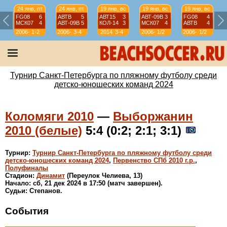
24 янв, пт
24 янв, пт
19 янв, вс
19 янв, вс
19 янв, вс
FG08
6
АВТВ
5
АВТ15
3
АВТ-09B
3
FG08
4
МСК07
4
АВТ-09B
5
КОЛ-14
3
МСК07
4
АВТВ
4
2006-
1-2
2006-
3-4
2014
3-4
2006-
1/2
2006-
1/2
07
07
07
07
Турнир Санкт-Петербурга по пляжному футболу среди
детско-юношеских команд 2024
Коломяги 2010
—
Выборжанин
2010 (белые)
5:4 (0:2; 2:1; 3:1)
Турнир:
Турнир Санкт-Петербурга по пляжному футболу среди
детско-юношеских команд 2024
,
Первенство СПб 2010 г.р.
,
Полуфиналы
Стадион:
Динамит
(Переулок Челиева, 13)
Начало: сб, 21 дек 2024 в 17:50 (матч завершен).
Судьи: Степанов.
События