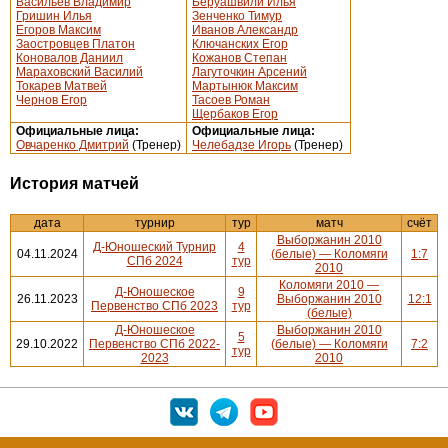
Васильев Владимир
Беруашвили Илья
Гришин Илья
Зенченко Тимур
Егоров Максим
Иванов Александр
Заостровцев Платон
Ключанских Егор
Коновалов Даниил
Кожанов Степан
Мараховский Василий
Лагуточкин Арсений
Токарев Матвей
Мартынюк Максим
Чернов Егор
Тасоев Роман
Щербаков Егор
Официальные лица:
Официальные лица:
Овчаренко Дмитрий
(Тренер)
Челебадзе Игорь
(Тренер)
История матчей
дата
турнир
тур
матч
счёт
Выборжанин 2010
Д-Юношеский Турнир
4
04.11.2024
(белые) — Коломяги
1:7
СПб 2024
тур
2010
Коломяги 2010 —
Д-Юношеское
9
26.11.2023
Выборжанин 2010
12:1
Первенство СПб 2023
тур
(белые)
Д-Юношеское
Выборжанин 2010
5
29.10.2022
Первенство СПб 2022-
(белые) — Коломяги
7:2
тур
2023
2010