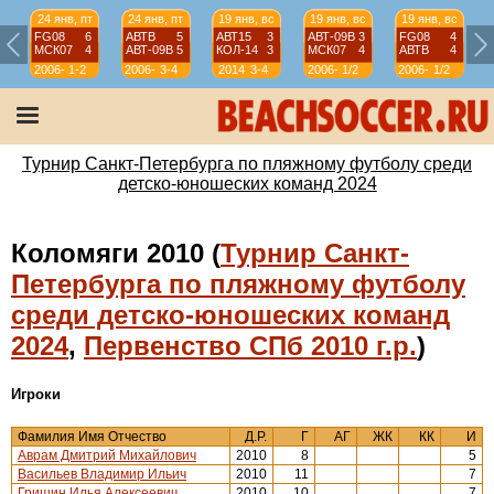
24 янв, пт
24 янв, пт
19 янв, вс
19 янв, вс
19 янв, вс
FG08
6
АВТВ
5
АВТ15
3
АВТ-09B
3
FG08
4
МСК07
4
АВТ-09B
5
КОЛ-14
3
МСК07
4
АВТВ
4
2006-
1-2
2006-
3-4
2014
3-4
2006-
1/2
2006-
1/2
07
07
07
07
Турнир Санкт-Петербурга по пляжному футболу среди
детско-юношеских команд 2024
Коломяги 2010 (
Турнир Санкт-
Петербурга по пляжному футболу
среди детско-юношеских команд
2024
,
Первенство СПб 2010 г.р.
)
Игроки
Фамилия Имя Отчество
Д.Р.
Г
АГ
ЖК
КК
И
Аврам Дмитрий Михайлович
2010
8
5
Васильев Владимир Ильич
2010
11
7
Гришин Илья Алексеевич
2010
10
7