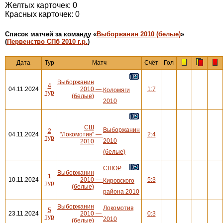
Желтых карточек: 0
Красных карточек: 0
Cписок матчей за команду «
Выборжанин 2010 (белые)
»
(
Первенство СПб 2010 г.р.
)
Дата
Тур
Матч
Счёт
Гол
Выборжанин
4
04.11.2024
2010
—
1:7
Коломяги
тур
(белые)
2010
СШ
Выборжанин
2
04.11.2024
"Локомотив"
—
2:4
тур
2010
2010
(белые)
СШОР
Выборжанин
1
10.11.2024
2010
—
5:3
Кировского
тур
(белые)
района 2010
Выборжанин
Локомотив
5
23.11.2024
2010
—
0:3
тур
2010
(белые)