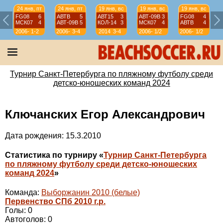
24 янв, пт
24 янв, пт
19 янв, вс
19 янв, вс
19 янв, вс
FG08
6
АВТВ
5
АВТ15
3
АВТ-09B
3
FG08
4
МСК07
4
АВТ-09B
5
КОЛ-14
3
МСК07
4
АВТВ
4
2006-
1-2
2006-
3-4
2014
3-4
2006-
1/2
2006-
1/2
07
07
07
07
Турнир Санкт-Петербурга по пляжному футболу среди
детско-юношеских команд 2024
Ключанских Егор Александрович
Дата рождения: 15.3.2010
Статистика по турниру «
Турнир Санкт-Петербурга
по пляжному футболу среди детско-юношеских
команд 2024
»
Команда:
Выборжанин 2010 (белые)
Первенство СПб 2010 г.р.
Голы: 0
Автоголов: 0