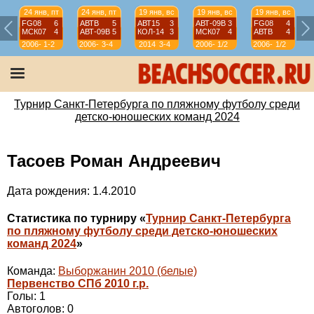
24 янв, пт
24 янв, пт
19 янв, вс
19 янв, вс
19 янв, вс
FG08
6
АВТВ
5
АВТ15
3
АВТ-09B
3
FG08
4
МСК07
4
АВТ-09B
5
КОЛ-14
3
МСК07
4
АВТВ
4
2006-
1-2
2006-
3-4
2014
3-4
2006-
1/2
2006-
1/2
07
07
07
07
Турнир Санкт-Петербурга по пляжному футболу среди
детско-юношеских команд 2024
Тасоев Роман Андреевич
Дата рождения: 1.4.2010
Статистика по турниру «
Турнир Санкт-Петербурга
по пляжному футболу среди детско-юношеских
команд 2024
»
Команда:
Выборжанин 2010 (белые)
Первенство СПб 2010 г.р.
Голы: 1
Автоголов: 0