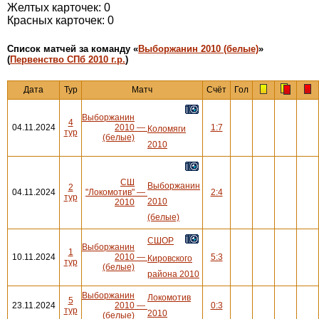
Желтых карточек: 0
Красных карточек: 0
Cписок матчей за команду «
Выборжанин 2010 (белые)
»
(
Первенство СПб 2010 г.р.
)
Дата
Тур
Матч
Счёт
Гол
Выборжанин
4
04.11.2024
2010
—
1:7
Коломяги
тур
(белые)
2010
СШ
Выборжанин
2
04.11.2024
"Локомотив"
—
2:4
тур
2010
2010
(белые)
СШОР
Выборжанин
1
10.11.2024
2010
—
5:3
Кировского
тур
(белые)
района 2010
Выборжанин
Локомотив
5
23.11.2024
2010
—
0:3
тур
2010
(белые)