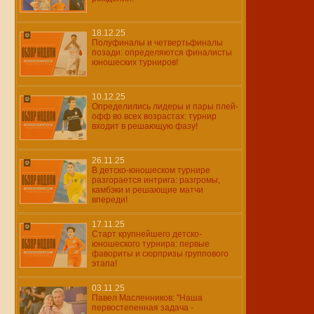
18.12.25
Полуфиналы и четвертьфиналы
позади: определяются финалисты
юношеских турниров!
10.12.25
Определились лидеры и пары плей-
офф во всех возрастах: турнир
входит в решающую фазу!
26.11.25
В детско-юношеском турнире
разгорается интрига: разгромы,
камбэки и решающие матчи
впереди!
17.11.25
Старт крупнейшего детско-
юношеского турнира: первые
фавориты и сюрпризы группового
этапа!
03.11.25
Павел Масленников: "Наша
первостепенная задача -