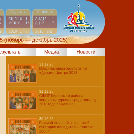
21 дек, вс
21 дек, вс
6
СШЛ-10
1
ЛИД13
1
6
МСК10
15
ДЦ13
7
ур
2010
1 тур
2013
1-2
5
(ноябрь — декабрь 2025)
результаты
Медиа
Новости
31.12.25
Максимальный результат от
«Динамо Центр» 2013!
31.12.25
СШОР Кировского района -
чемпионы турнира среди команд
2011 года рождения!
30.12.25
В самой старшей возрастной
категории победитель - "Автово
2008"!