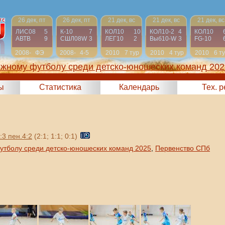
26 дек, пт
26 дек, пт
21 дек, вс
21 дек, вс
21 дек, вс
ЛИС08
5
К-10
7
КОЛ10
10
КОЛ10-2
4
КОЛ10
АВТВ
9
СШЛ08W
3
ЛЕГ10
2
Выб10-W
3
FG-10
2008-
ФЭ
2008-
4-5
2010
7 тур
2010
4 тур
2010
6 т
2009
2009
яжному футболу среди детско-юношеских команд 202
ы
Статистика
Календарь
Тех. 
:3 пен.4:2
(2:1; 1:1; 0:1)
утболу среди детско-юношеских команд 2025
,
Первенство СПб