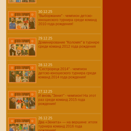
30.12.25
"Выборжанин" - чемпион детско-
юношеского турнира среди команд
2010 года рождения!
29.12.25
Доминирование "Коломяг" в турнире
среди команд 2012 года рождения
28.12.25
"Сестрорецк 2014" - чемпион
детско-юношеского турнира среди
команд 2014 года рождения!
27.12.25
И вновь "Зенит" - чемпион! На этот
раз среди команд 2015 года
рождения!
26.12.25
Два «Зенита» — на вершине: итоги
турнира команд 2016 года
рождения!