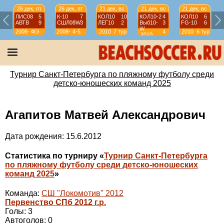
26 дек, пт
26 дек, пт
21 дек, вс
21 дек, вс
21 дек, вс
ЛИС08
5
К-10
7
КОЛ10
10
КОЛ10-2
4
КОЛ10
6
АВТВ
9
СШЛ08W
3
ЛЕГ10
2
Выб10-
3
FG-10
6
W
2008-
ФЭ
2008-
4-5
2010
7 тур
4
2010
6 тур
2010
2009
2009
тур
Турнир Санкт-Петербурга по пляжному футболу среди
детско-юношеских команд 2025
Агапитов Матвей Александрович
Дата рождения: 15.6.2012
Статистика по турниру «
Турнир Санкт-Петербурга
по пляжному футболу среди детско-юношеских
команд 2025
»
Команда:
СШ "Локомотив" 2012
Первенство СПб 2012 г.р.
Голы: 3
Автоголов: 0