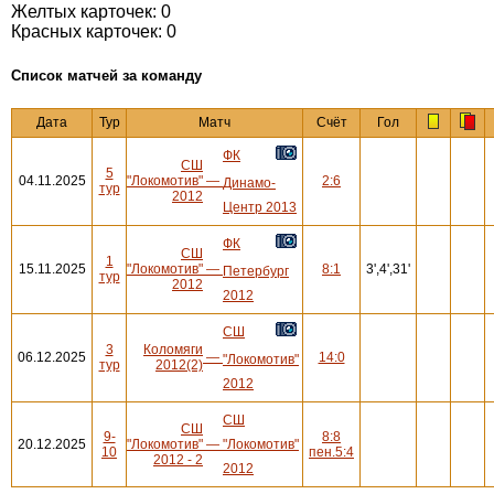
Желтых карточек: 0
Красных карточек: 0
Cписок матчей за команду
Дата
Тур
Матч
Счёт
Гол
ФК
СШ
5
04.11.2025
"Локомотив"
—
2:6
Динамо-
тур
2012
Центр 2013
ФК
СШ
1
15.11.2025
"Локомотив"
—
8:1
3',4',31'
Петербург
тур
2012
2012
СШ
3
Коломяги
06.12.2025
—
14:0
"Локомотив"
тур
2012(2)
2012
СШ
СШ
9-
8:8
20.12.2025
"Локомотив"
—
"Локомотив"
10
пен.5:4
2012 - 2
2012