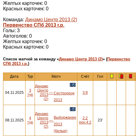
Желтых карточек: 0
Красных карточек: 0
Команда:
Динамо Центр 2013 (2)
Первенство СПб 2013 г.р.
Голы: 3
Автоголов: 0
Желтых карточек: 0
Красных карточек: 0
Cписок матчей за команду «
Динамо Центр 2013 (2)
» (
Первенство
СПб 2013 г.р.
)
Дата
Тур
Матч
Счёт
Гол
Динамо
3
Центр
04.11.2025
—
3:9
Сестрорецк
тур
2013
(2)
2013
Динамо
Выборжанин
4
Центр
2:2
08.11.2025
—
23'
тур
2013
пен.4:2
2013
(2)
(белые)