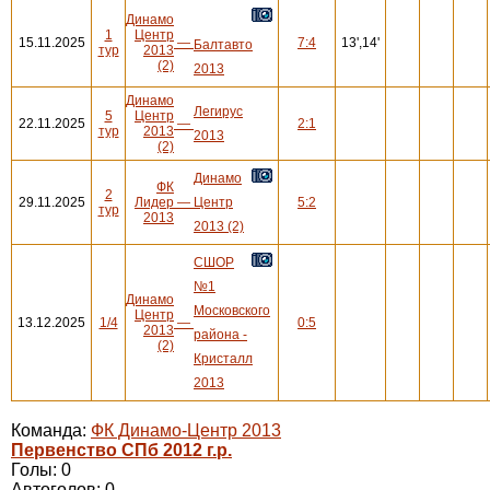
Динамо
1
Центр
15.11.2025
—
7:4
13',14'
Балтавто
тур
2013
(2)
2013
Динамо
Легирус
5
Центр
22.11.2025
—
2:1
тур
2013
2013
(2)
Динамо
ФК
2
29.11.2025
Лидер
—
Центр
5:2
тур
2013
2013 (2)
СШОР
№1
Динамо
Московского
Центр
13.12.2025
1/4
—
0:5
2013
района -
(2)
Кристалл
2013
Команда:
ФК Динамо-Центр 2013
Первенство СПб 2012 г.р.
Голы: 0
Автоголов: 0