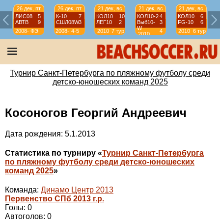
26 дек, пт
26 дек, пт
21 дек, вс
21 дек, вс
21 дек, вс
ЛИС08
5
К-10
7
КОЛ10
10
КОЛ10-2
4
КОЛ10
6
АВТВ
9
СШЛ08W
3
ЛЕГ10
2
Выб10-
3
FG-10
6
W
2008-
ФЭ
2008-
4-5
2010
7 тур
4
2010
6 тур
2010
2009
2009
тур
Турнир Санкт-Петербурга по пляжному футболу среди
детско-юношеских команд 2025
Косоногов Георгий Андреевич
Дата рождения: 5.1.2013
Статистика по турниру «
Турнир Санкт-Петербурга
по пляжному футболу среди детско-юношеских
команд 2025
»
Команда:
Динамо Центр 2013
Первенство СПб 2013 г.р.
Голы: 0
Автоголов: 0