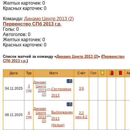
Желтых карточек: 0
Красных карточек: 0
Команда:
Динамо Центр 2013 (2)
Первенство СПб 2013 г.р.
Голы: 0
Автоголов: 0
Желтых карточек: 0
Красных карточек: 0
Cписок матчей за команду «
Динамо Центр 2013 (2)
» (
Первенство
СПб 2013 г.р.
)
Дата
Тур
Матч
Счёт
Гол
А
Динамо
3
Центр
04.11.2025
—
3:9
Сестрорецк
тур
2013
(2)
2013
Динамо
Выборжанин
4
Центр
2:2
08.11.2025
—
тур
2013
пен.4:2
2013
(2)
(белые)