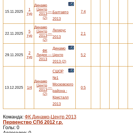
Динамо
1
Центр
15.11.2025
—
7:4
Балтавто
тур
2013
(2)
2013
Динамо
Легирус
5
Центр
22.11.2025
—
2:1
тур
2013
2013
(2)
Динамо
ФК
2
29.11.2025
Лидер
—
Центр
5:2
тур
2013
2013 (2)
СШОР
№1
Динамо
Московского
Центр
13.12.2025
1/4
—
0:5
2013
района -
(2)
Кристалл
2013
Команда:
ФК Динамо-Центр 2013
Первенство СПб 2012 г.р.
Голы: 0
Автоголов: 0