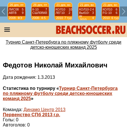
26 дек, пт
26 дек, пт
21 дек, вс
21 дек, вс
21 дек, вс
ЛИС08
5
К-10
7
КОЛ10
10
КОЛ10-2
4
КОЛ10
6
АВТВ
9
СШЛ08W
3
ЛЕГ10
2
Выб10-
3
FG-10
6
W
2008-
ФЭ
2008-
4-5
2010
7 тур
4
2010
6 тур
2010
2009
2009
тур
Турнир Санкт-Петербурга по пляжному футболу среди
детско-юношеских команд 2025
Федотов Николай Михайлович
Дата рождения: 1.3.2013
Статистика по турниру «
Турнир Санкт-Петербурга
по пляжному футболу среди детско-юношеских
команд 2025
»
Команда:
Динамо Центр 2013
Первенство СПб 2013 г.р.
Голы: 0
Автоголов: 0