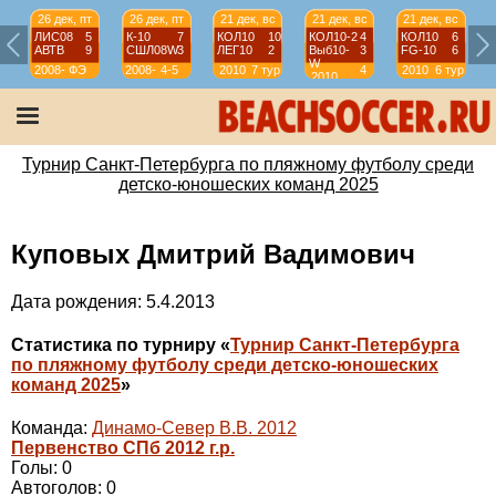
26 дек, пт
26 дек, пт
21 дек, вс
21 дек, вс
21 дек, вс
ЛИС08
5
К-10
7
КОЛ10
10
КОЛ10-2
4
КОЛ10
6
АВТВ
9
СШЛ08W
3
ЛЕГ10
2
Выб10-
3
FG-10
6
W
2008-
ФЭ
2008-
4-5
2010
7 тур
4
2010
6 тур
2010
2009
2009
тур
Турнир Санкт-Петербурга по пляжному футболу среди
детско-юношеских команд 2025
Куповых Дмитрий Вадимович
Дата рождения: 5.4.2013
Статистика по турниру «
Турнир Санкт-Петербурга
по пляжному футболу среди детско-юношеских
команд 2025
»
Команда:
Динамо-Север В.В. 2012
Первенство СПб 2012 г.р.
Голы: 0
Автоголов: 0