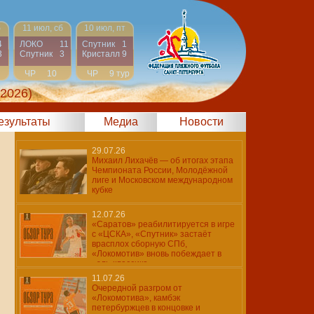
б
11 июл, сб
10 июл, пт
4
ЛОКО
11
Спутник
1
3
Спутник
3
Кристалл
9
ЧР
10
ЧР
9 тур
тур
 2026)
результаты
Медиа
Новости
29.07.26
Михаил Лихачёв — об итогах этапа
Чемпионата России, Молодёжной
лиге и Московском международном
кубке
12.07.26
«Саратов» реабилитируется в игре
с «ЦСКА», «Спутник» застаёт
врасплох сборную СПб,
«Локомотив» вновь побеждает в
«эль-классико»
11.07.26
Очередной разгром от
«Локомотива», камбэк
петербуржцев в концовке и