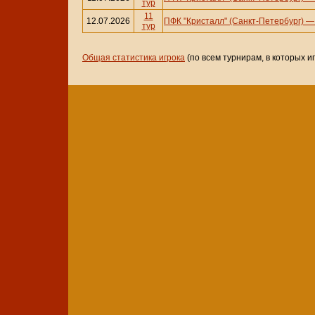
тур
11
12.07.2026
ПФК "Кристалл" (Санкт-Петербург)
тур
Общая статистика игрока
(по всем турнирам, в которых и