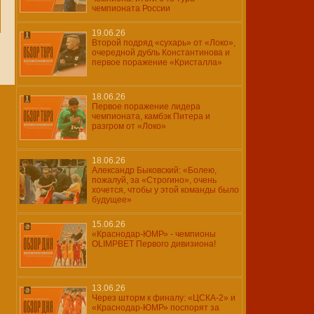
чемпионата России
19.06.26
Второй подряд «сухарь» от «Локо»,
очередной дубль Константинова и
первое поражение «Кристалла»
18.06.26
Первое поражение лидера
чемпионата, камбэк Питера и
разгром от «Локо»
18.06.26
Александр Быковский: «Болею,
пожалуй, за «Строгино», очень
хочется, чтобы у этой команды было
будущее»
15.06.26
«Краснодар-ЮМР» - чемпионы
OLIMPBET Первого дивизиона!
13.06.26
Через шторм к финалу: «ЦСКА-2» и
«Краснодар-ЮМР» поспорят за