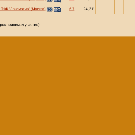
—
ПФК "Локомотив" (Москва)
6:7
24',31'
грок принимал участие)