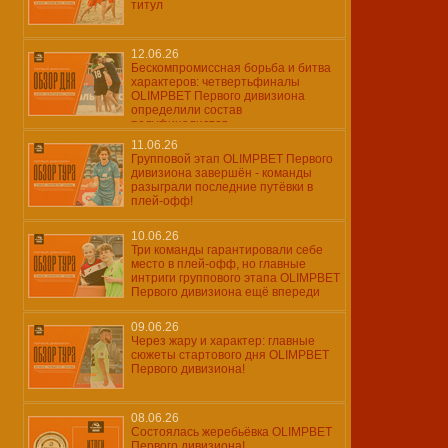
титул
12.06.26
Бескомпромиссная борьба и битва
характеров: четвертьфиналы
OLIMPBET Первого дивизиона
определили состав
полуфиналистов
11.06.26
Групповой этап OLIMPBET Первого
дивизиона завершён - команды
разыграли последние путёвки в
плей-офф!
10.06.26
Три команды гарантировали себе
место в плей-офф, но главные
интриги группового этапа OLIMPBET
Первого дивизиона ещё впереди
09.06.26
Через жару и характер: главные
сюжеты стартового дня OLIMPBET
Первого дивизиона!
08.06.26
Состоялась жеребьёвка OLIMPBET
Первого дивизиона!