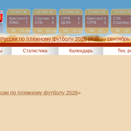
12 июл, вс
12 июл, вс
12 июл, вс
11 июл, сб
11 июл, с
Кристалл
6
Спутник
8
СРТВ
4
Кристалл
4
СПБ
ЛОКО
7
СПБ
4
ЦСКА
1
СРТВ
3
Строгино
ЧР
11 тур
ЧР
11 тур
ЧР
11 тур
ЧР
10
ЧР
10
тур
тур
России по пляжному футболу 2026
(май — сентябрь
ы
Статистика
Календарь
Тех. 
сии по пляжному футболу 2026
»