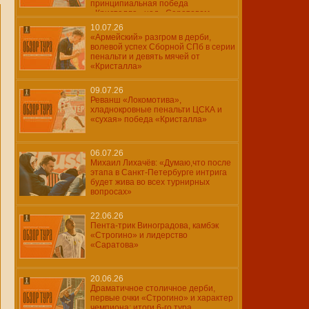
принципиальная победа
«Кристалла» над «Саратовом»
10.07.26
«Армейский» разгром в дерби,
волевой успех Сборной СПб в серии
пенальти и девять мячей от
«Кристалла»
09.07.26
Реванш «Локомотива»,
хладнокровные пенальти ЦСКА и
«сухая» победа «Кристалла»
06.07.26
Михаил Лихачёв: «Думаю,что после
этапа в Санкт-Петербурге интрига
будет жива во всех турнирных
вопросах»
22.06.26
Пента-трик Виноградова, камбэк
«Строгино» и лидерство
«Саратова»
20.06.26
Драматичное столичное дерби,
первые очки «Строгино» и характер
чемпиона: итоги 6-го тура