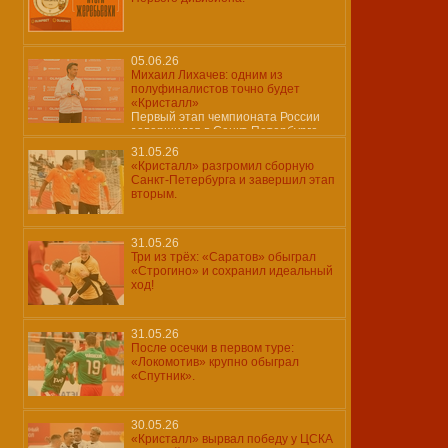
05.06.26
Михаил Лихачев: одним из
полуфиналистов точно будет
«Кристалл»
Первый этап чемпионата России
завершился в Санкт-Петербурге
31.05.26
«Кристалл» разгромил сборную
Санкт-Петербурга и завершил этап
вторым.
31.05.26
Три из трёх: «Саратов» обыграл
«Строгино» и сохранил идеальный
ход!
31.05.26
После осечки в первом туре:
«Локомотив» крупно обыграл
«Спутник».
30.05.26
«Кристалл» вырвал победу у ЦСКА