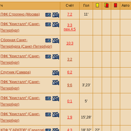
тч
Счёт
Гол
Авто
—
ПФК Строгино (Москва)
7:2
11'
ПФК "Кристалл" (Санкт-
3:3
—
пен.4:5
Петербург)
Сборная Санкт-
—
10:3
Петербурга (Санкт-Петербург)
ПФК "Кристалл" (Санкт-
—
3:2
Петербург)
—
Спутник (Самара)
6:2
ПФК "Кристалл" (Санкт-
—
9:6
3',23'
Петербург)
ПФК "Кристалл" (Санкт-
—
0:1
5'
Петербург)
ПФК "Кристалл" (Санкт-
—
1:9
15',28'
Петербург)
—
КПФ "САРАТОВ" (Саратов)
4:3
18',32'
22'