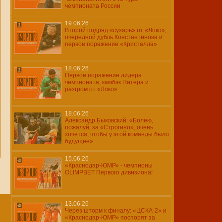
чемпионата России
19.06.26
Второй подряд «сухарь» от «Локо»,
очередной дубль Константинова и
первое поражение «Кристалла»
18.06.26
Первое поражение лидера
чемпионата, камбэк Питера и
разгром от «Локо»
18.06.26
Александр Быковский: «Болею,
пожалуй, за «Строгино», очень
хочется, чтобы у этой команды было
будущее»
15.06.26
«Краснодар-ЮМР» - чемпионы
OLIMPBET Первого дивизиона!
13.06.26
Через шторм к финалу: «ЦСКА-2» и
«Краснодар-ЮМР» поспорят за