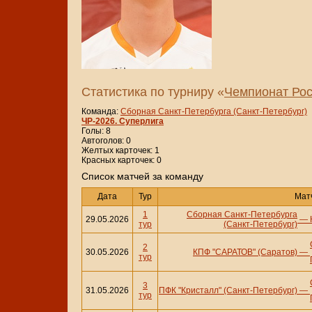
Статистика по турниру «
Чемпионат Рос
Команда:
Сборная Санкт-Петербурга (Санкт-Петербург)
ЧР-2026. Суперлига
Голы: 8
Автоголов: 0
Желтых карточек: 1
Красных карточек: 0
Cписок матчей за команду
Дата
Тур
Мат
1
Сборная Санкт-Петербурга
29.05.2026
—
тур
(Санкт-Петербург)
2
30.05.2026
КПФ "САРАТОВ" (Саратов)
—
тур
3
31.05.2026
ПФК "Кристалл" (Санкт-Петербург)
—
тур