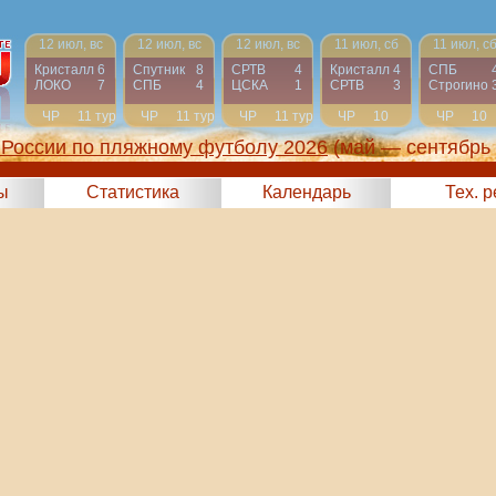
12 июл, вс
12 июл, вс
12 июл, вс
11 июл, сб
11 июл, с
Кристалл
6
Спутник
8
СРТВ
4
Кристалл
4
СПБ
ЛОКО
7
СПБ
4
ЦСКА
1
СРТВ
3
Строгино
ЧР
11 тур
ЧР
11 тур
ЧР
11 тур
ЧР
10
ЧР
10
тур
тур
России по пляжному футболу 2026
(май — сентябрь
ы
Статистика
Календарь
Тех. 