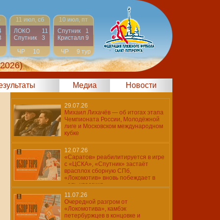
б
11 июл, сб
10 июл, пт
4
ЛОКО
11
Спутник
1
3
Спутник
3
Кристалл
9
ЧР
10
ЧР
9 тур
тур
 2026)
результаты
Медиа
Новости
29.07.26
Михаил Лихачёв — об итогах этапа
Чемпионата России, Молодёжной
лиге и Московском международном
кубке
12.07.26
«Саратов» реабилитируется в игре
с «ЦСКА», «Спутник» застаёт
врасплох сборную СПб,
«Локомотив» вновь побеждает в
«эль-классико»
11.07.26
Очередной разгром от
«Локомотива», камбэк
петербуржцев в концовке и