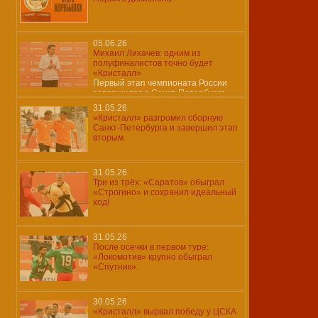
05.06.26
Михаил Лихачев: одним из
полуфиналистов точно будет
«Кристалл»
Первый этап чемпионата России
завершился в Санкт-Петербурге
31.05.26
«Кристалл» разгромил сборную
Санкт-Петербурга и завершил этап
вторым.
31.05.26
Три из трёх: «Саратов» обыграл
«Строгино» и сохранил идеальный
ход!
31.05.26
После осечки в первом туре:
«Локомотив» крупно обыграл
«Спутник».
30.05.26
«Кристалл» вырвал победу у ЦСКА