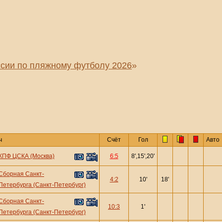
сии по пляжному футболу 2026
»
ч
Счёт
Гол
Авто
КПФ ЦСКА (Москва)
6:5
8',15',20'
Сборная Санкт-
4:2
10'
18'
Петербурга (Санкт-Петербург)
Сборная Санкт-
10:3
1'
Петербурга (Санкт-Петербург)