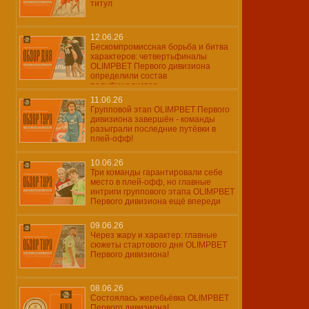
титул
12.06.26
Бескомпромиссная борьба и битва
характеров: четвертьфиналы
OLIMPBET Первого дивизиона
определили состав
полуфиналистов
11.06.26
Групповой этап OLIMPBET Первого
дивизиона завершён - команды
разыграли последние путёвки в
плей-офф!
10.06.26
Три команды гарантировали себе
место в плей-офф, но главные
интриги группового этапа OLIMPBET
Первого дивизиона ещё впереди
09.06.26
Через жару и характер: главные
сюжеты стартового дня OLIMPBET
Первого дивизиона!
08.06.26
Состоялась жеребьёвка OLIMPBET
Первого дивизиона!