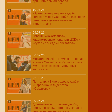
принципиальная победа
«Кристалла» над «Саратовом»
10.07.26
«Армейский» разгром в дерби,
волевой успех Сборной СПб в серии
пенальти и девять мячей от
«Кристалла»
09.07.26
Реванш «Локомотива»,
хладнокровные пенальти ЦСКА и
«сухая» победа «Кристалла»
06.07.26
Михаил Лихачёв: «Думаю,что после
этапа в Санкт-Петербурге интрига
будет жива во всех турнирных
вопросах»
22.06.26
Пента-трик Виноградова, камбэк
«Строгино» и лидерство
«Саратова»
20.06.26
Драматичное столичное дерби,
первые очки «Строгино» и характер
чемпиона: итоги 6-го тура