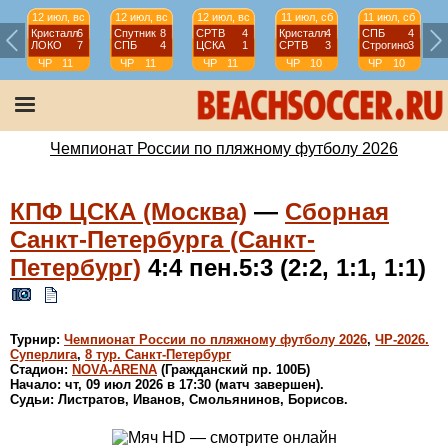
12 июл, вс
12 июл, вс
12 июл, вс
11 июл, сб
11 июл, сб
Кристалл
6
Спутник
8
СРТВ
4
Кристалл
4
СПБ
4
ЛОКО
7
СПБ
4
ЦСКА
1
СРТВ
3
Строгино
3
ЧР
11
ЧР
11
ЧР
11
ЧР
10
ЧР
10
тур
тур
тур
тур
тур
Чемпионат России по пляжному футболу 2026
КПФ ЦСКА (Москва)
—
Сборная
Санкт-Петербурга (Санкт-
Петербург)
4:4 пен.5:3 (2:2, 1:1, 1:1)
Турнир:
Чемпионат России по пляжному футболу 2026
,
ЧР-2026.
Суперлига
,
8 тур. Санкт-Петербург
Стадион:
NOVA-ARENA
(Гражданский пр. 100Б)
Начало: чт, 09 июл 2026 в 17:30 (матч завершен).
Судьи: Листратов, Иванов, Смольянинов, Борисов.