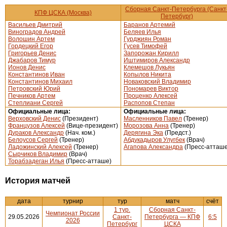
Сборная Санкт-Петербурга (Санкт
КПФ ЦСКА (Москва)
Петербург)
Васильев Дмитрий
Баранов Артемий
Виноградов Андрей
Беляев Илья
Волошин Артем
Гурджиян Роман
Гордецкий Егор
Гусев Тимофей
Григорьев Денис
Запорожан Кирилл
Джабаров Тимур
Иштимиров Александр
Ионов Денис
Клемешов Лукьян
Константинов Иван
Копылов Никита
Константинов Михаил
Новаковский Владимир
Петровский Юрий
Пономарев Виктор
Печников Артем
Проценко Алексей
Степлиани Сергей
Распопов Степан
Официальные лица:
Официальные лица:
Верховский Денис
(Президент)
Масленников Павел
(Тренер)
Французов Алексей
(Вице-президент)
Морозова Анна
(Тренер)
Дураков Александр
(Нач. ком.)
Дерягина Эка
(Предст.)
Белоусов Сергей
(Тренер)
Абдукадыров Улугбек
(Врач)
Ладожинский Алексей
(Тренер)
Агапова Александра
(Пресс-атташе
Сырчиков Владимир
(Врач)
Торабзадеган Илья
(Пресс-атташе)
История матчей
дата
турнир
тур
матч
счёт
1 тур.
Сборная Санкт-
Чемпионат России
29.05.2026
Санкт-
Петербурга — КПФ
6:5
2026
Петербург
ЦСКА