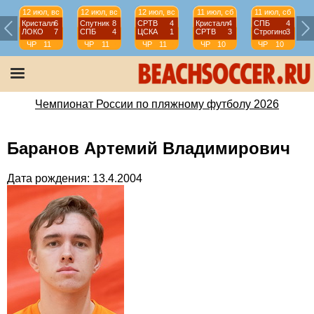
12 июл, вс
12 июл, вс
12 июл, вс
11 июл, сб
11 июл, сб
Кристалл
6
Спутник
8
СРТВ
4
Кристалл
4
СПБ
4
ЛОКО
7
СПБ
4
ЦСКА
1
СРТВ
3
Строгино
3
ЧР
11
ЧР
11
ЧР
11
ЧР
10
ЧР
10
тур
тур
тур
тур
тур
Чемпионат России по пляжному футболу 2026
Баранов Артемий Владимирович
Дата рождения: 13.4.2004