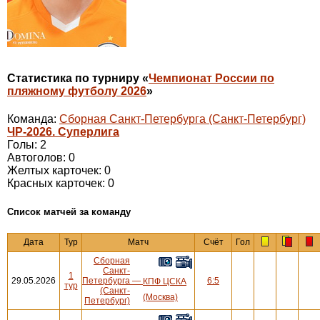
Статистика по турниру «
Чемпионат России по
пляжному футболу 2026
»
Команда:
Сборная Санкт-Петербурга (Санкт-Петербург)
ЧР-2026. Суперлига
Голы: 2
Автоголов: 0
Желтых карточек: 0
Красных карточек: 0
Cписок матчей за команду
Дата
Тур
Матч
Счёт
Гол
Сборная
Санкт-
1
29.05.2026
Петербурга
—
6:5
КПФ ЦСКА
тур
(Санкт-
(Москва)
Петербург)