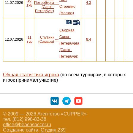
10
11.07.2026
Петербурга
—
4:3
тур
Строгино
(Санкт-
Петербург)
(Москва)
Сборная
Санкт-
11
Спутник
12.07.2026
—
8:4
тур
(Самара)
Петербурга
(Санкт-
Петербург)
Общая статистика игрока
(по всем турнирам, в которых
игрок принимал участие)
© 2009 — 2026 Агентство «CUPPER»
тел. (812) 998-83-38
office@beachsoccer.ru
Создание сайта:
Студия 239