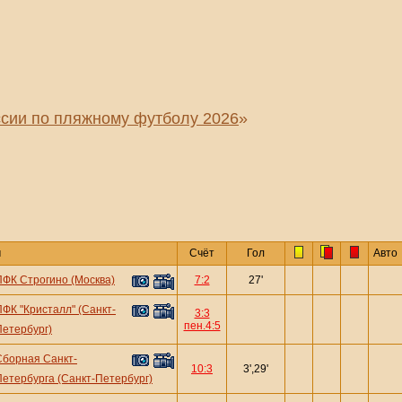
сии по пляжному футболу 2026
»
ч
Счёт
Гол
Авто
ПФК Строгино (Москва)
7:2
27'
ПФК "Кристалл" (Санкт-
3:3
пен.4:5
Петербург)
Сборная Санкт-
10:3
3',29'
Петербурга (Санкт-Петербург)