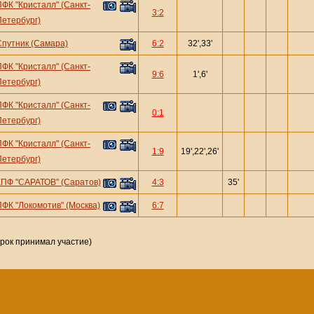
ПФК "Кристалл" (Санкт-
3:2
Петербург)
Спутник (Самара)
6:2
32',33'
ПФК "Кристалл" (Санкт-
9:6
1',6'
Петербург)
ПФК "Кристалл" (Санкт-
0:1
Петербург)
ПФК "Кристалл" (Санкт-
1:9
19',22',26'
Петербург)
КПФ "САРАТОВ" (Саратов)
4:3
35'
ПФК "Локомотив" (Москва)
6:7
грок принимал участие)