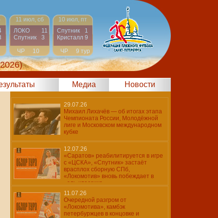
б
11 июл, сб
10 июл, пт
4
ЛОКО
11
Спутник
1
3
Спутник
3
Кристалл
9
ЧР
10
ЧР
9 тур
тур
 2026)
результаты
Медиа
Новости
29.07.26
Михаил Лихачёв — об итогах этапа
Чемпионата России, Молодёжной
лиге и Московском международном
кубке
12.07.26
«Саратов» реабилитируется в игре
с «ЦСКА», «Спутник» застаёт
врасплох сборную СПб,
«Локомотив» вновь побеждает в
«эль-классико»
11.07.26
Очередной разгром от
«Локомотива», камбэк
петербуржцев в концовке и