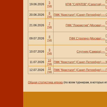
5
19.06.2026
КПФ "САРАТОВ" (Саратов)
—
тур
6
20.06.2026
ПФК "Кристалл" (Санкт-Петербург)
—
тур
7
21.06.2026
ПФК "Локомотив" (Москва)
—
тур
8
09.07.2026
ПФК Строгино (Москва)
—
тур
9
10.07.2026
Спутник (Самара)
—
тур
10
11.07.2026
ПФК "Кристалл" (Санкт-Петербург)
—
тур
11
12.07.2026
ПФК "Кристалл" (Санкт-Петербург)
—
тур
Общая статистика игрока
(по всем турнирам, в которых и