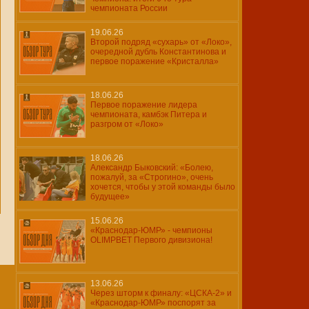
чемпионата России
19.06.26
Второй подряд «сухарь» от «Локо»,
очередной дубль Константинова и
первое поражение «Кристалла»
18.06.26
Первое поражение лидера
чемпионата, камбэк Питера и
разгром от «Локо»
18.06.26
Александр Быковский: «Болею,
пожалуй, за «Строгино», очень
хочется, чтобы у этой команды было
будущее»
15.06.26
«Краснодар-ЮМР» - чемпионы
OLIMPBET Первого дивизиона!
13.06.26
Через шторм к финалу: «ЦСКА-2» и
«Краснодар-ЮМР» поспорят за