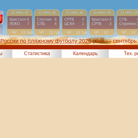
12 июл, вс
12 июл, вс
12 июл, вс
11 июл, сб
11 июл, с
Кристалл
6
Спутник
8
СРТВ
4
Кристалл
4
СПБ
ЛОКО
7
СПБ
4
ЦСКА
1
СРТВ
3
Строгино
ЧР
11 тур
ЧР
11 тур
ЧР
11 тур
ЧР
10
ЧР
10
тур
тур
России по пляжному футболу 2026
(май — сентябрь
ы
Статистика
Календарь
Тех. 