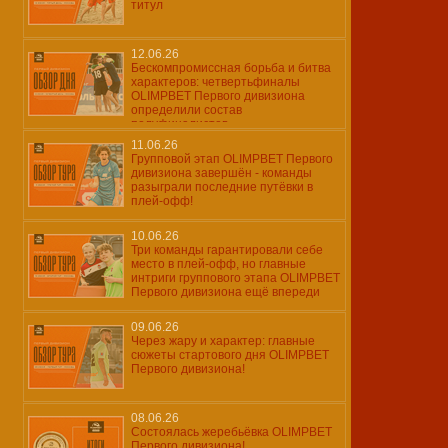
титул
12.06.26
Бескомпромиссная борьба и битва
характеров: четвертьфиналы
OLIMPBET Первого дивизиона
определили состав
полуфиналистов
11.06.26
Групповой этап OLIMPBET Первого
дивизиона завершён - команды
разыграли последние путёвки в
плей-офф!
10.06.26
Три команды гарантировали себе
место в плей-офф, но главные
интриги группового этапа OLIMPBET
Первого дивизиона ещё впереди
09.06.26
Через жару и характер: главные
сюжеты стартового дня OLIMPBET
Первого дивизиона!
08.06.26
Состоялась жеребьёвка OLIMPBET
Первого дивизиона!