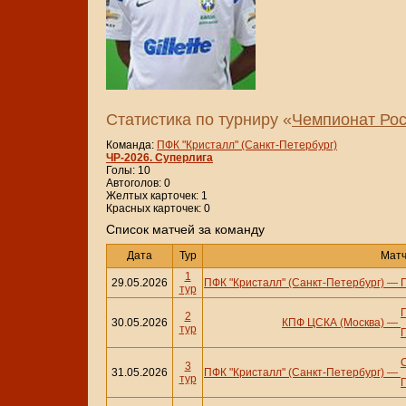
Статистика по турниру «
Чемпионат Рос
Команда:
ПФК "Кристалл" (Санкт-Петербург)
ЧР-2026. Суперлига
Голы: 10
Автоголов: 0
Желтых карточек: 1
Красных карточек: 0
Cписок матчей за команду
Дата
Тур
Мат
1
29.05.2026
ПФК "Кристалл" (Санкт-Петербург)
—
тур
2
30.05.2026
КПФ ЦСКА (Москва)
—
тур
3
31.05.2026
ПФК "Кристалл" (Санкт-Петербург)
—
тур