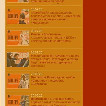
принципиальная победа
«Кристалла» над «Саратовом»
10.07.26
«Армейский» разгром в дерби,
волевой успех Сборной СПб в серии
пенальти и девять мячей от
«Кристалла»
09.07.26
Реванш «Локомотива»,
хладнокровные пенальти ЦСКА и
«сухая» победа «Кристалла»
06.07.26
Михаил Лихачёв: «Думаю,что после
этапа в Санкт-Петербурге интрига
будет жива во всех турнирных
вопросах»
22.06.26
Пента-трик Виноградова, камбэк
«Строгино» и лидерство
«Саратова»
20.06.26
Драматичное столичное дерби,
первые очки «Строгино» и характер
чемпиона: итоги 6-го тура