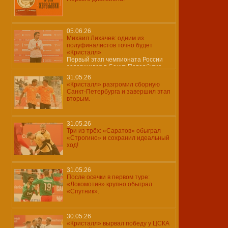
05.06.26
Михаил Лихачев: одним из
полуфиналистов точно будет
«Кристалл»
Первый этап чемпионата России
завершился в Санкт-Петербурге
31.05.26
«Кристалл» разгромил сборную
Санкт-Петербурга и завершил этап
вторым.
31.05.26
Три из трёх: «Саратов» обыграл
«Строгино» и сохранил идеальный
ход!
31.05.26
После осечки в первом туре:
«Локомотив» крупно обыграл
«Спутник».
30.05.26
«Кристалл» вырвал победу у ЦСКА