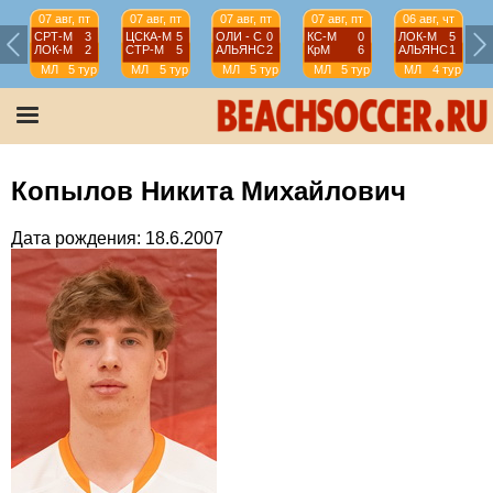
07 авг, пт
07 авг, пт
07 авг, пт
07 авг, пт
06 авг, чт
СРТ-М
3
ЦСКА-М
5
ОЛИ - С
0
КС-М
0
ЛОК-М
5
ЛОК-М
2
СТР-М
5
АЛЬЯНС
2
КрМ
6
АЛЬЯНС
1
МЛ
5 тур
МЛ
5 тур
МЛ
5 тур
МЛ
5 тур
МЛ
4 тур
Копылов Никита Михайлович
Дата рождения: 18.6.2007