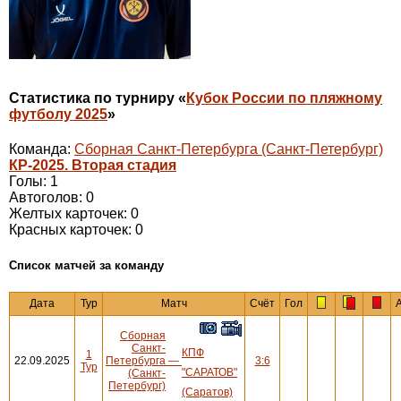
Статистика по турниру «
Кубок России по пляжному
футболу 2025
»
Команда:
Сборная Санкт-Петербурга (Санкт-Петербург)
КР-2025. Вторая стадия
Голы: 1
Автоголов: 0
Желтых карточек: 0
Красных карточек: 0
Cписок матчей за команду
Дата
Тур
Матч
Счёт
Гол
Сборная
Санкт-
КПФ
1
22.09.2025
Петербурга
—
3:6
Тур
"САРАТОВ"
(Санкт-
Петербург)
(Саратов)