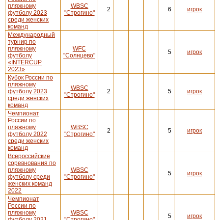
пляжному
WBSC
2
6
игрок
футболу 2023
"Строгино"
среди женских
команд
Международный
турнир по
пляжному
WFC
5
игрок
футболу
"Солнцево"
«INTERCUP
2023»
Кубок России по
пляжному
WBSC
футболу 2023
2
5
игрок
"Строгино"
среди женских
команд
Чемпионат
России по
пляжному
WBSC
2
5
игрок
футболу 2022
"Строгино"
среди женских
команд
Всероссийские
соревнования по
пляжному
WBSC
5
игрок
футболу среди
"Строгино"
женских команд
2022
Чемпионат
России по
пляжному
WBSC
5
игрок
футболу 2021
"Строгино"