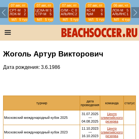
07 авг, пт
07 авг, пт
07 авг, пт
07 авг, пт
06 авг, чт
СРТ-М
3
ЦСКА-М
5
ОЛИ - С
0
КС-М
0
ЛОК-М
5
ЛОК-М
2
СТР-М
5
АЛЬЯНС
2
КрМ
6
АЛЬЯНС
1
МЛ
5 тур
МЛ
5 тур
МЛ
5 тур
МЛ
5 тур
МЛ
4 тур
Жоголь Артур Викторович
Дата рождения: 3.6.1986
дата
турнир
команда
статус
проведения
31.07.2025
Центр
Московский международный кубок 2025
—
олимпийского
04.08.2025
резерва
11.10.2023
Центр
Московский международный кубок 2023
—
олимпийского
16.10.2023
резерва