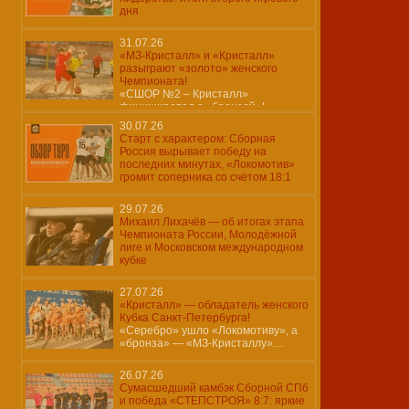
дня
31.07.26
«МЗ-Кристалл» и «Кристалл»
разыграют «золото» женского
Чемпионата!
«СШОР №2 – Кристалл»
финишировал с «бронзой»!
30.07.26
Старт с характером: Сборная
Россия вырывает победу на
последних минутах, «Локомотив»
громит соперника со счётом 18:1
29.07.26
Михаил Лихачёв — об итогах этапа
Чемпионата России, Молодёжной
лиге и Московском международном
кубке
27.07.26
«Кристалл» — обладатель женского
Кубка Санкт-Петербурга!
«Серебро» ушло «Локомотиву», а
«бронза» — «МЗ-Кристаллу»…
26.07.26
Сумасшедший камбэк Сборной СПб
и победа «СТЕПСТРОЯ» 8:7: яркие