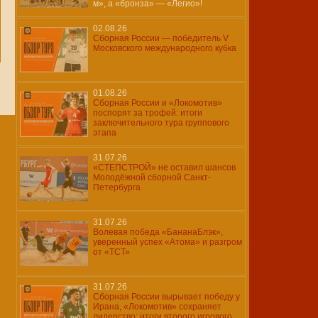
м», а «бронза» — «Легио»!
02.08.26
Сборная России — победитель V
Московского международного кубка
01.08.26
Сборная России и «Локомотив»
поспорят за трофей: итоги
заключительного тура группового
этапа
31.07.26
«СТЕПСТРОЙ» не оставил шансов
Молодёжной сборной Санкт-
Петербурга
31.07.26
Волевая победа «БананаБлэк»,
уверенный успех «Атома» и разгром
от «ТСТ»
31.07.26
Сборная России вырывает победу у
Ирана, «Локомотив» сохраняет
лидерство: итоги второго игрового