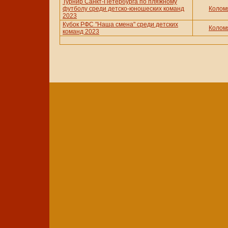
Турнир Санкт-Петербурга по пляжному
футболу среди детско-юношеских команд
Колом
2023
Кубок РФС "Наша смена" среди детских
Колом
команд 2023