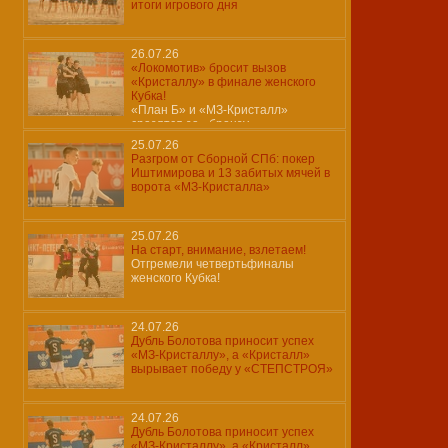
итоги игрового дня
26.07.26
«Локомотив» бросит вызов
«Кристаллу» в финале женского
Кубка!
«План Б» и «МЗ-Кристалл»
сразятся за «бронзу»…
25.07.26
Разгром от Сборной СПб: покер
Иштимирова и 13 забитых мячей в
ворота «МЗ-Кристалла»
25.07.26
На старт, внимание, взлетаем!
Отгремели четвертьфиналы
женского Кубка!
24.07.26
Дубль Болотова приносит успех
«МЗ-Кристаллу», а «Кристалл»
вырывает победу у «СТЕПСТРОЯ»
24.07.26
Дубль Болотова приносит успех
«МЗ-Кристаллу», а «Кристалл»