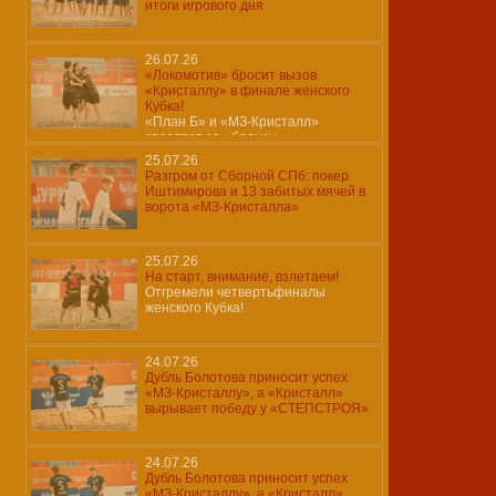
итоги игрового дня
26.07.26
«Локомотив» бросит вызов
«Кристаллу» в финале женского
Кубка!
«План Б» и «МЗ-Кристалл»
сразятся за «бронзу»…
25.07.26
Разгром от Сборной СПб: покер
Иштимирова и 13 забитых мячей в
ворота «МЗ-Кристалла»
25.07.26
На старт, внимание, взлетаем!
Отгремели четвертьфиналы
женского Кубка!
24.07.26
Дубль Болотова приносит успех
«МЗ-Кристаллу», а «Кристалл»
вырывает победу у «СТЕПСТРОЯ»
24.07.26
Дубль Болотова приносит успех
«МЗ-Кристаллу», а «Кристалл»