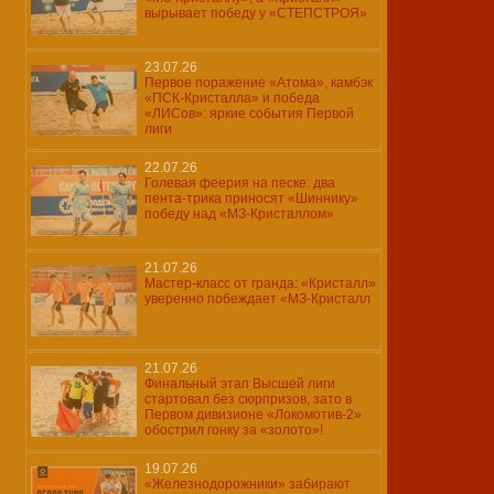
вырывает победу у «СТЕПСТРОЯ»
23.07.26
Первое поражение «Атома», камбэк
«ПСК-Кристалла» и победа
«ЛИСов»: яркие события Первой
лиги
22.07.26
Голевая феерия на песке: два
пента-трика приносят «Шиннику»
победу над «МЗ-Кристаллом»
21.07.26
Мастер-класс от гранда: «Кристалл»
уверенно побеждает «МЗ-Кристалл
21.07.26
Финальный этап Высшей лиги
стартовал без сюрпризов, зато в
Первом дивизионе «Локомотив-2»
обострил гонку за «золото»!
19.07.26
«Железнодорожники» забирают