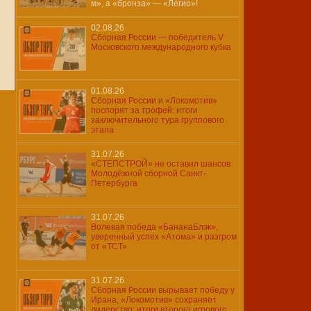
м», а «бронза» — «Легио»!
02.08.26
Сборная России — победитель V
Московского международного кубка
01.08.26
Сборная России и «Локомотив»
поспорят за трофей: итоги
заключительного тура группового
этапа
31.07.26
«СТЕПСТРОЙ» не оставил шансов
Молодёжной сборной Санкт-
Петербурга
31.07.26
Волевая победа «БананаБлэк»,
уверенный успех «Атома» и разгром
от «ТСТ»
31.07.26
Сборная России вырывает победу у
Ирана, «Локомотив» сохраняет
лидерство: итоги второго игрового