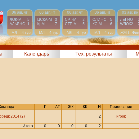
06 авг, чт
06 авг, чт
06 авг, чт
06 авг, чт
03 авг, пн
ЛОК-М
5
ЦСКА-М
3
СРТ-М
2
ОЛИ - С
5
ЛЕГИО
АЛЬЯНС
1
КрМ
7
СТР-М
5
КС-М
6
WЛОК2
МЛ
4 тур
МЛ
4 тур
МЛ
4 тур
МЛ
4 тур
ЖЧП
Фи
ы
Календарь
Тех. результаты
М
Команда
Г
АГ
ЖК
КК
И
Примечание
рецк 2014 (2)
2
игрок
Итого
0
0
0
0
2