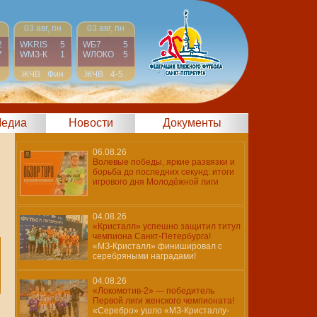
03 авг, пн
03 авг, пн
2
WKRIS
5
WБ7
5
7
WМЗ-К
1
WЛОКО
5
н
ЖЧВ
Фин
ЖЧВ
4-5
едиа
Новости
Документы
06.08.26
Волевые победы, яркие развязки и
борьба до последних секунд: итоги
игрового дня Молодёжной лиги
04.08.26
«Кристалл» успешно защитил титул
чемпиона Санкт-Петербурга!
«МЗ-Кристалл» финишировал с
серебряными наградами!
04.08.26
«Локомотив-2» — победитель
Первой лиги женского чемпионата!
«Серебро» ушло «МЗ-Кристаллу-