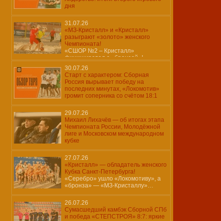
дня
31.07.26
«МЗ-Кристалл» и «Кристалл»
разыграют «золото» женского
Чемпионата!
«СШОР №2 – Кристалл»
финишировал с «бронзой»!
30.07.26
Старт с характером: Сборная
Россия вырывает победу на
последних минутах, «Локомотив»
громит соперника со счётом 18:1
29.07.26
Михаил Лихачёв — об итогах этапа
Чемпионата России, Молодёжной
лиге и Московском международном
кубке
27.07.26
«Кристалл» — обладатель женского
Кубка Санкт-Петербурга!
«Серебро» ушло «Локомотиву», а
«бронза» — «МЗ-Кристаллу»…
26.07.26
Сумасшедший камбэк Сборной СПб
и победа «СТЕПСТРОЯ» 8:7: яркие