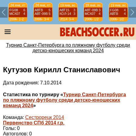
24 янв, пт
24 янв, пт
19 янв, вс
19 янв, вс
19 янв, вс
FG08
6
АВТВ
5
АВТ15
3
АВТ-09B
3
FG08
4
МСК07
4
АВТ-09B
5
КОЛ-14
3
МСК07
4
АВТВ
4
2006-
1-2
2006-
3-4
2014
3-4
2006-
1/2
2006-
1/2
07
07
07
07
Турнир Санкт-Петербурга по пляжному футболу среди
детско-юношеских команд 2024
Кутузов Кирилл Станиславович
Дата рождения: 7.10.2014
Статистика по турниру «
Турнир Санкт-Петербурга
по пляжному футболу среди детско-юношеских
команд 2024
»
Команда:
Сестрорецк 2014
Первенство СПб 2014 г.р.
Голы: 0
Автоголов: 0