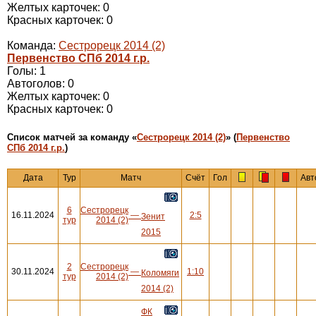
Желтых карточек: 0
Красных карточек: 0
Команда:
Сестрорецк 2014 (2)
Первенство СПб 2014 г.р.
Голы: 1
Автоголов: 0
Желтых карточек: 0
Красных карточек: 0
Cписок матчей за команду «
Сестрорецк 2014 (2)
» (
Первенство
СПб 2014 г.р.
)
Дата
Тур
Матч
Счёт
Гол
Авт
6
Сестрорецк
16.11.2024
—
2:5
Зенит
тур
2014 (2)
2015
2
Сестрорецк
30.11.2024
—
1:10
Коломяги
тур
2014 (2)
2014 (2)
ФК