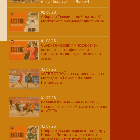
м», а «бронза» — «Легио»!
02.08.26
Сборная России — победитель V
Московского международного кубка
01.08.26
Сборная России и «Локомотив»
поспорят за трофей: итоги
заключительного тура группового
этапа
31.07.26
«СТЕПСТРОЙ» не оставил шансов
Молодёжной сборной Санкт-
Петербурга
31.07.26
Волевая победа «БананаБлэк»,
уверенный успех «Атома» и разгром
от «ТСТ»
31.07.26
Сборная России вырывает победу у
Ирана, «Локомотив» сохраняет
лидерство: итоги второго игрового