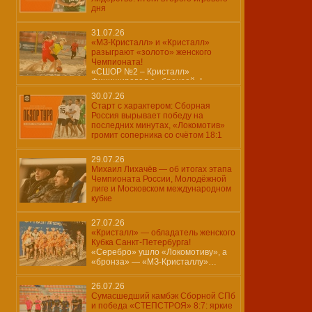
дня
31.07.26
«МЗ-Кристалл» и «Кристалл»
разыграют «золото» женского
Чемпионата!
«СШОР №2 – Кристалл»
финишировал с «бронзой»!
30.07.26
Старт с характером: Сборная
Россия вырывает победу на
последних минутах, «Локомотив»
громит соперника со счётом 18:1
29.07.26
Михаил Лихачёв — об итогах этапа
Чемпионата России, Молодёжной
лиге и Московском международном
кубке
27.07.26
«Кристалл» — обладатель женского
Кубка Санкт-Петербурга!
«Серебро» ушло «Локомотиву», а
«бронза» — «МЗ-Кристаллу»…
26.07.26
Сумасшедший камбэк Сборной СПб
и победа «СТЕПСТРОЯ» 8:7: яркие