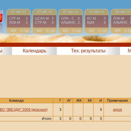
07 авг, пт
07 авг, пт
07 авг, пт
07 авг, пт
06 авг, чт
СРТ-М
3
ЦСКА-М
5
ОЛИ - С
0
КС-М
0
ЛОК-М
ЛОК-М
2
СТР-М
5
АЛЬЯНС
2
КрМ
6
АЛЬЯНС
МЛ
5 тур
МЛ
5 тур
МЛ
5 тур
МЛ
5 тур
МЛ
4 т
ы
Календарь
Тех. результаты
М
Команда
Г
АГ
ЖК
КК
И
Примечание
ВО "ЗВЕЗДА" 2009 (красные)
3
5
игрок
Итого
3
0
0
0
5