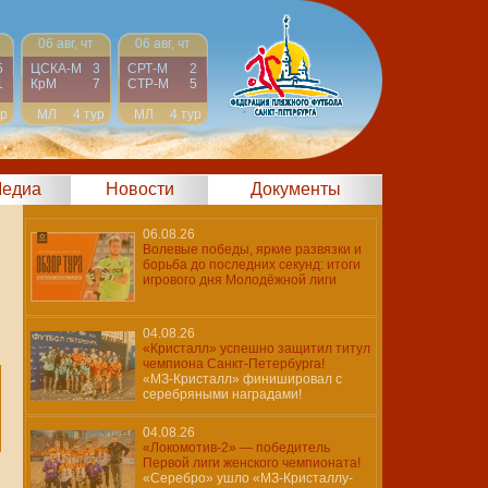
06 авг, чт
06 авг, чт
5
ЦСКА-М
3
СРТ-М
2
1
КрМ
7
СТР-М
5
ур
МЛ
4 тур
МЛ
4 тур
едиа
Новости
Документы
06.08.26
Волевые победы, яркие развязки и
борьба до последних секунд: итоги
игрового дня Молодёжной лиги
04.08.26
«Кристалл» успешно защитил титул
чемпиона Санкт-Петербурга!
«МЗ-Кристалл» финишировал с
серебряными наградами!
04.08.26
«Локомотив-2» — победитель
Первой лиги женского чемпионата!
«Серебро» ушло «МЗ-Кристаллу-