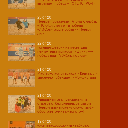
вырывает победу у «СТЕПСТРОЯ»
23.07.26
Первое поражение «Атома», камбэк
«ПСК-Кристалла» и победа
«ЛИСов»: яркие события Первой
лиги
22.07.26
Голевая феерия на песке: два
пента-трика приносят «Шиннику»
победу над «МЗ-Кристаллом»
21.07.26
Мастер-класс от гранда: «Кристалл»
уверенно побеждает «МЗ-Кристалл
21.07.26
Финальный этап Высшей лиги
стартовал без сюрпризов, зато в
Первом дивизионе «Локомотив-2»
обострил гонку за «золото»!
19.07.26
«Железнодорожники» забирают