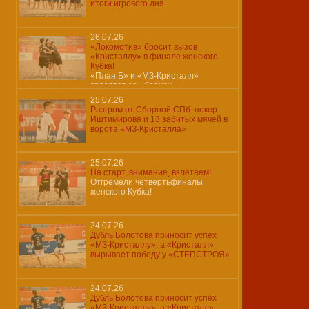
итоги игрового дня
26.07.26
«Локомотив» бросит вызов
«Кристаллу» в финале женского
Кубка!
«План Б» и «МЗ-Кристалл»
сразятся за «бронзу»…
25.07.26
Разгром от Сборной СПб: покер
Иштимирова и 13 забитых мячей в
ворота «МЗ-Кристалла»
25.07.26
На старт, внимание, взлетаем!
Отгремели четвертьфиналы
женского Кубка!
24.07.26
Дубль Болотова приносит успех
«МЗ-Кристаллу», а «Кристалл»
вырывает победу у «СТЕПСТРОЯ»
24.07.26
Дубль Болотова приносит успех
«МЗ-Кристаллу», а «Кристалл»