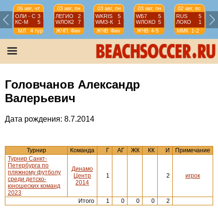
06 авг, чт
03 авг, пн
03 авг, пн
03 авг, пн
02 авг, вс
ОЛИ - С
3
ЛЕГИО
2
WKRIS
5
WБ7
5
RUS
5
КС-М
5
WЛОК2
7
WМЗ-К
1
WЛОКО
5
ЛОКО
1
МЛ
4 тур
ЖЧП
Фин
ЖЧВ
Фин
ЖЧВ
4-5
ММК
1-2
Головчанов Александр
Валерьевич
Дата рождения: 8.7.2014
Турнир
Команда
Г
АГ
ЖК
КК
И
Примечание
Турнир Санкт-
Петербурга по
Динамо
пляжному футболу
Центр
1
2
игрок
среди детско-
2014
юношеских команд
2023
Итого
1
0
0
0
2